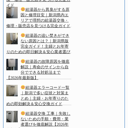
イド
給湯器から異臭がする原
因と修理目安｜新潟県内エ
リアで理想の給湯器交換・
修理・販売店を見つける完全ガイド
給湯器の追い焚きができ
ない原因とは？｜新潟県版
完全ガイド！主婦とお年寄
りのための即日解決＆安心業者選び
給湯器の故障原因を徹底
解説｜寿命のサインから自
分でできる対処法まで
【2026年最新版】
給湯器エラーコード一覧
｜新潟で多い症状と対策ま
とめ｜主婦・お年寄りのた
めの即効解決＆安心交換ガイド
給湯器交換 工事｜失敗し
ないための手順・費用・業
者選びを徹底解説【2026年