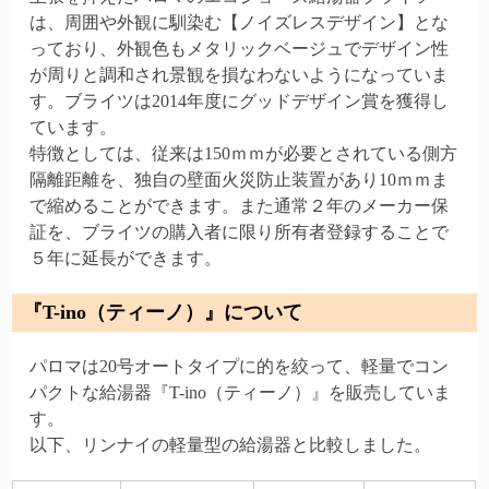
は、周囲や外観に馴染む【ノイズレスデザイン】とな
っており、外観色もメタリックベージュでデザイン性
が周りと調和され景観を損なわないようになっていま
す。ブライツは2014年度にグッドデザイン賞を獲得し
ています。
特徴としては、従来は150ｍｍが必要とされている側方
隔離距離を、独自の壁面火災防止装置があり10ｍｍま
で縮めることができます。また通常２年のメーカー保
証を、ブライツの購入者に限り所有者登録することで
５年に延長ができます。
『T-ino（ティーノ）』について
パロマは20号オートタイプに的を絞って、軽量でコン
パクトな給湯器『T-ino（ティーノ）』を販売していま
す。
以下、リンナイの軽量型の給湯器と比較しました。