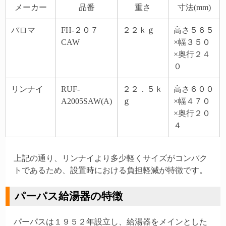
メーカー
品番
重さ
寸法(mm)
パロマ
FH-２０７
２２ｋｇ
高さ５６５
CAW
×幅３５０
×奥行２４
０
リンナイ
RUF-
２２．５ｋ
高さ６００
A2005SAW(A)
ｇ
×幅４７０
×奥行２０
４
上記の通り、リンナイより多少軽くサイズがコンパク
トであるため、設置時における負担軽減が特徴です。
パーパス給湯器の特徴
パーパスは１９５２年設立し、給湯器をメインとした