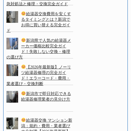
急対処法と修理・交換完全ガイド
給湯器交換費用を安くす
るタイミングとは？新潟で
お得に買い替える完全ガイ
ド
新潟県で人気の給湯器メ
ーカー価格比較完全ガイ
ド！失敗しない交換・修理
の選び方
【2026年最新版】ノーリ
ツ給湯器修理の完全ガイ
ド！エラーコード・費用・
業者選び・交換判断
新潟市で即日対応できる
給湯器修理業者の見分け方
給湯器交換 マンション新
潟：規約・費用・業者選び