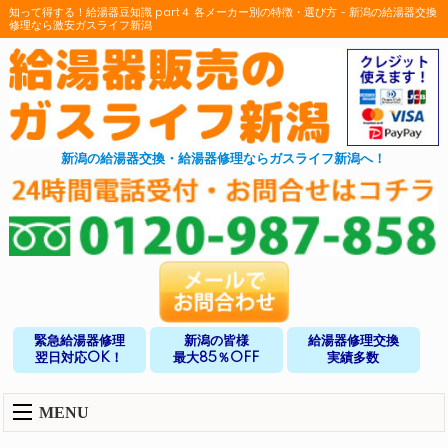
知って得する！給湯器豆知識 part４ 各メーカー別の特徴・選び方 - 新潟の給湯器交換
修理なら激安ガスライフ新潟
新潟の給湯器交換・給湯器修理ならガスライフ新潟へ！
緊急給湯器修理
新潟の皆様
給湯器修理交換
翌日対応OK！
最大85％OFF
実績多数
MENU