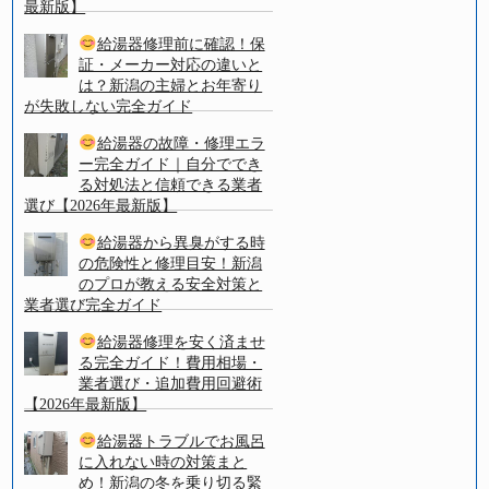
最新版】
給湯器修理前に確認！保
証・メーカー対応の違いと
は？新潟の主婦とお年寄り
が失敗しない完全ガイド
給湯器の故障・修理エラ
ー完全ガイド｜自分ででき
る対処法と信頼できる業者
選び【2026年最新版】
給湯器から異臭がする時
の危険性と修理目安！新潟
のプロが教える安全対策と
業者選び完全ガイド
給湯器修理を安く済ませ
る完全ガイド！費用相場・
業者選び・追加費用回避術
【2026年最新版】
給湯器トラブルでお風呂
に入れない時の対策まと
め！新潟の冬を乗り切る緊