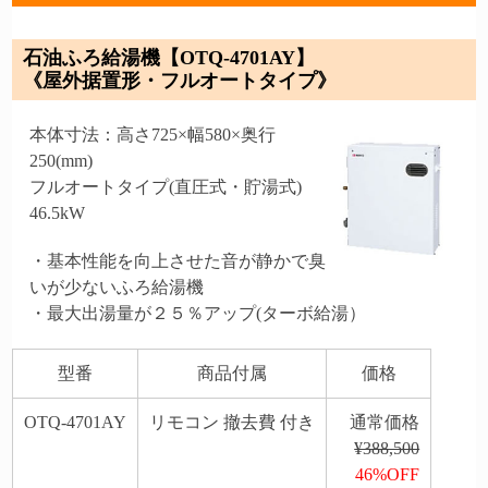
石油ふろ給湯機【OTQ-4701AY】
《屋外据置形・フルオートタイプ》
本体寸法：高さ725×幅580×奥行
250(mm)
フルオートタイプ(直圧式・貯湯式)
46.5kW
・基本性能を向上させた音が静かで臭
いが少ないふろ給湯機
・最大出湯量が２５％アップ(ターボ給湯）
型番
商品付属
価格
OTQ-4701AY
リモコン 撤去費 付き
通常価格
¥388,500
46%OFF