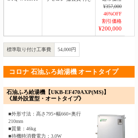
¥357,000
46%OFF
割引価格
¥200,000
標準取り付け工事費
54,000円
コロナ 石油ふろ給湯機 オートタイプ
石油ふろ給湯機【UKB-EF470AXP(MS)】
《屋外設置型・オートタイプ》
■外形寸法：高さ795×幅660×奥行
210mm
■質量：46kg
■待機時消費電力：3.0W