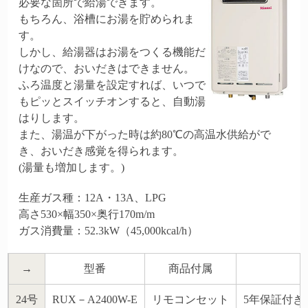
必要な箇所で給湯できます。
もちろん、浴槽にお湯を貯められま
す。
しかし、給湯器はお湯をつくる機能だ
けなので、おいだきはできません。
ふろ温度と湯量を設定すれば、いつで
もピッとスイッチオンすると、自動湯
はりします。
また、湯温が下がった時は約80℃の高温水供給がで
き、おいだき感覚を得られます。
(湯量も増加します。)
生産ガス種：12A・13A、LPG
高さ530×幅350×奥行170m/m
ガス消費量：52.3kW（45,000kcal/h）
→
型番
商品付属
24号
RUX－A2400W-E
リモコンセット
5年保証付き