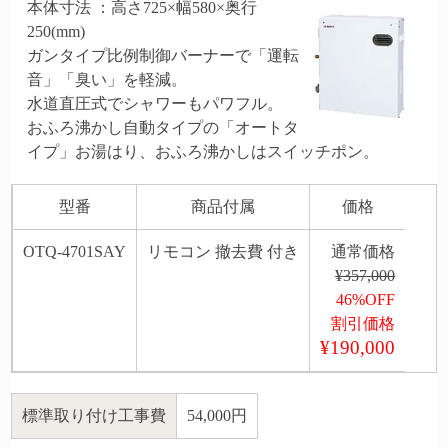
本体寸法 ：高さ725×幅580×奥行
250(mm)
ガンタイプ比例制御バーナーで「運転
音」「臭い」を軽減。
水道直圧式でシャワーもパワフル。
おふろ沸かし自動タイプの「オートタ
イプ」お湯はり、おふろ沸かしはスイッチポン。
型番
商品付属
価格
OTQ-4701SAY
リモコン 撤去費 付き
通常価格
¥357,000
46%OFF
割引価格
¥190,000
標準取り付け工事費
54,000円