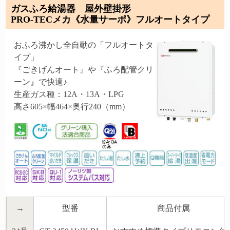
ガスふろ給湯器 屋外壁掛形
PRO-TECメカ《水量サーポ》フルオートタイプ
おふろ沸かし全自動の「フルオートタ
イプ」
『ごきげんオート』や『ふろ配管クリ
ーン』で快適♪
生産ガス種：12A・13A・LPG
高さ605×幅464×奥行240（mm）
→
型番
商品付属