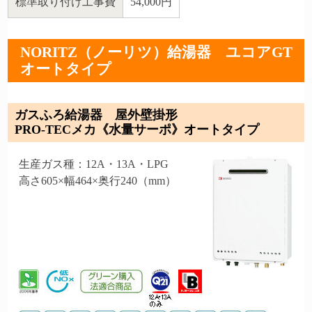
標準取り付け工事費
54,000円
NORITZ（ノーリツ）給湯器 ユコアGT
オートタイプ
ガスふろ給湯器 屋外壁掛形
PRO-TECメカ《水量サーポ》オートタイプ
生産ガス種：12A・13A・LPG
高さ605×幅464×奥行240（mm）