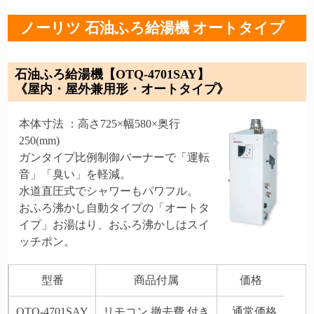
ノーリツ 石油ふろ給湯機 オートタイプ
石油ふろ給湯機【OTQ-4701SAY】
《屋内・屋外兼用形・オートタイプ》
本体寸法 ：高さ725×幅580×奥行
250(mm)
ガンタイプ比例制御バーナーで「運転
音」「臭い」を軽減。
水道直圧式でシャワーもパワフル。
おふろ沸かし自動タイプの「オートタ
イプ」お湯はり、おふろ沸かしはスイ
ッチポン。
型番
商品付属
価格
OTQ-4701SAY
リモコン 撤去費 付き
通常価格