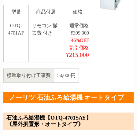
型番
商品付属
価格
OTQ-
リモコン 撤
通常価格
4701AF
去費 付き
¥399,000
46%OFF
割引価格
¥215,000
標準取り付け工事費
54,000円
ノーリツ 石油ふろ給湯機 オートタイプ
石油ふろ給湯機【OTQ-4701SAY】
《屋外据置形・オートタイプ》