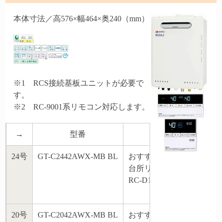
本体寸法／高576×幅464×奥240（mm）
※1 RCS接続基板ユニットが必要で
す。
※2 RC-9001系リモコン対応します。
→
型番
商品付属
24号
GT-C2442AWX-MB BL
おすすめ標準タイプリモ
台所リモコン・浴室リモ
RC-D101Eマルチセット
20号
GT-C2042AWX-MB BL
おすすめ標準タイプリモ