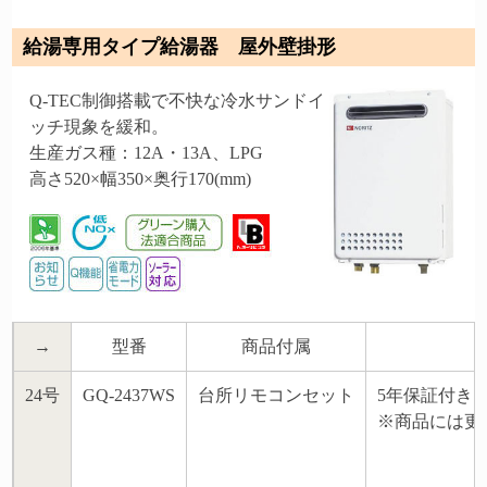
給湯専用タイプ給湯器 屋外壁掛形
Q-TEC制御搭載で不快な冷水サンドイ
ッチ現象を緩和。
生産ガス種：12A・13A、LPG
高さ520×幅350×奥行170(mm)
→
型番
商品付属
24号
GQ-2437WS
台所リモコンセット
5年保証付き
※商品には更