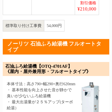
割引価格
¥210,000
標準取り付け工事費
54,000円
ノーリツ 石油ふろ給湯機 フルオートタ
イプ
石油ふろ給湯機【OTQ-4701AF】
《屋内・屋外兼用形・フルオートタイプ》
本体寸法：高さ790×幅290×奥行620mm
・ 基本性能を向上させた音が静かで
臭いが少ないふろ給湯機
・ 最大出湯量が２５％アップ(ターボ
給湯）