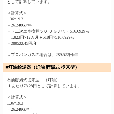
として計算しています。
＜計算式＞
1.36*19.3
＝26.248GJ/年
＝（二次エネ換算５０.８ GＪ/ｔ）516.6929㎏
＝1,823円×12カ月＋518円×516.6929㎏
＝289522.45円/年
→プロパンガスの場合は、289,522円/年
■灯油給湯器（灯油 貯湯式 従来型）
石油貯湯式従来型 （灯油）
1Lあたり78.28円として計算しています。
＜計算式＞
1.36*19.3
＝26.248GJ/年