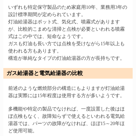
いずれも特定保守製品のため家庭用10年、業務用3年の
設計標準期間が定められています。
灯油給湯器はポット式、気化式、噴霧式があります
が、比較的こまめな清掃と点検が必要といわれる噴霧
式はこの中では、短命なようです。
ガスも灯油も長い方では点検を受けながら15年以上も
使われる方もあります。
構造が単純なタイプの灯油給湯器の方が長持ちです。
ガス給湯器と電気給湯器の比較
前述のような燃焼部分の構造にもよりますが灯油給湯
器は実際には15年程度は使用する方が多いようです。
多機能や特定の製品でなければ、一度設置した後はほ
ぼ点検もなく、故障知らずで使えるといわれる電気給
湯器では、パーツの故障がなければ、ほぼ15～20年ほ
ど使用可能。