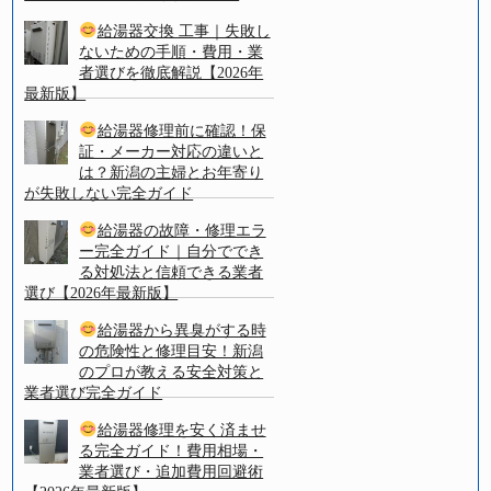
給湯器交換 工事｜失敗し
ないための手順・費用・業
者選びを徹底解説【2026年
最新版】
給湯器修理前に確認！保
証・メーカー対応の違いと
は？新潟の主婦とお年寄り
が失敗しない完全ガイド
給湯器の故障・修理エラ
ー完全ガイド｜自分ででき
る対処法と信頼できる業者
選び【2026年最新版】
給湯器から異臭がする時
の危険性と修理目安！新潟
のプロが教える安全対策と
業者選び完全ガイド
給湯器修理を安く済ませ
る完全ガイド！費用相場・
業者選び・追加費用回避術