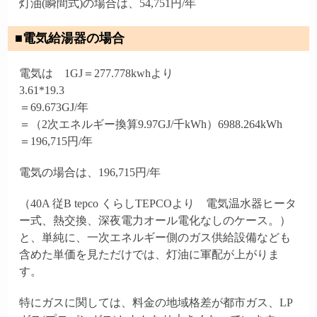
灯油(瞬間式)の場合は、54,751円/年
■電気給湯器の場合
電気は 1GJ＝277.778kwhより
3.61*19.3
＝69.673GJ/年
＝（2次エネルギー換算9.97GJ/千kWh）6988.264kWh
＝196,715円/年
電気の場合は、196,715円/年
（40A 従B tepco くらしTEPCOより 電気温水器ヒータ
ー式、熱交換、深夜電力オール電化なしのケース。）
と、単純に、一次エネルギー側のガス供給設備なども
含めた単価を見ただけでは、灯油に軍配が上がりま
す。
特にガスに関しては、料金の地域格差が都市ガス、LP