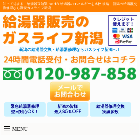
知って得する！給湯器豆知識 part6 給湯器のエネルギーを比較 後編 - 新潟の給湯器交
換修理なら激安ガスライフ新潟
新潟の給湯器交換・給湯器修理ならガスライフ新潟へ！
緊急給湯器修理
新潟の皆様
給湯器修理交換
翌日対応OK！
最大85％OFF
実績多数
MENU