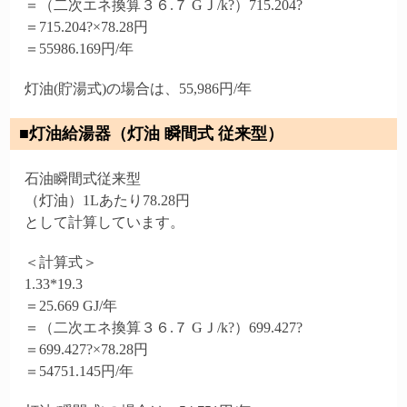
＝（二次エネ換算３６.７ GＪ/k?）715.204?
＝715.204?×78.28円
＝55986.169円/年
灯油(貯湯式)の場合は、55,986円/年
■灯油給湯器（灯油 瞬間式 従来型）
石油瞬間式従来型
（灯油）1Lあたり78.28円
として計算しています。
＜計算式＞
1.33*19.3
＝25.669 GJ/年
＝（二次エネ換算３６.７ GＪ/k?）699.427?
＝699.427?×78.28円
＝54751.145円/年