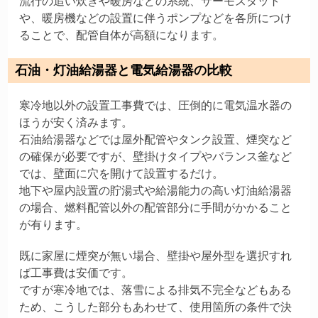
流行の追い炊きや暖房などの系統、サーモスタット
や、暖房機などの設置に伴うポンプなどを各所につけ
ることで、配管自体が高額になります。
石油・灯油給湯器と電気給湯器の比較
寒冷地以外の設置工事費では、圧倒的に電気温水器の
ほうが安く済みます。
石油給湯器などでは屋外配管やタンク設置、煙突など
の確保が必要ですが、壁掛けタイプやバランス釜など
では、壁面に穴を開けて設置するだけ。
地下や屋内設置の貯湯式や給湯能力の高い灯油給湯器
の場合、燃料配管以外の配管部分に手間がかかること
が有ります。
既に家屋に煙突が無い場合、壁掛や屋外型を選択すれ
ば工事費は安価です。
ですが寒冷地では、落雪による排気不完全などもある
ため、こうした部分もあわせて、使用箇所の条件で決