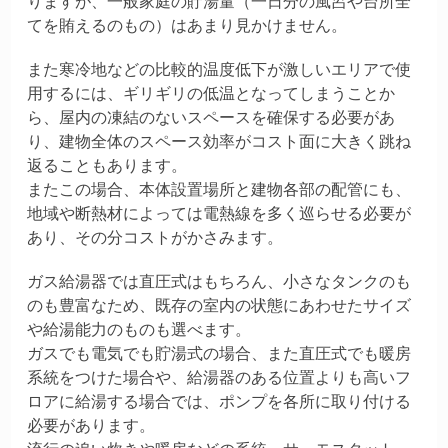
りますが、一般家庭の貯湯量（一日分の風呂や台所全
てを賄えるのもの）はあまり見かけません。
また寒冷地などの比較的温度低下が激しいエリアで使
用するには、ギリギリの低温となってしまうことか
ら、屋内の凍結のないスペースを確保する必要があ
り、建物全体のスペース効率がコスト面に大きく跳ね
返ることもあります。
またこの場合、本体設置場所と建物各部の配管にも、
地域や断熱材によっては電熱線を多く巡らせる必要が
あり、その分コストがかさみます。
ガス給湯器では直圧式はもちろん、小さなタンクのも
のも豊富なため、既存の室内の状態にあわせたサイズ
や給湯能力のものも選べます。
ガスでも電気でも貯湯式の場合、また直圧式でも暖房
系統をつけた場合や、給湯器のある位置よりも高いフ
ロアに給湯する場合では、ポンプを各所に取り付ける
必要があります。