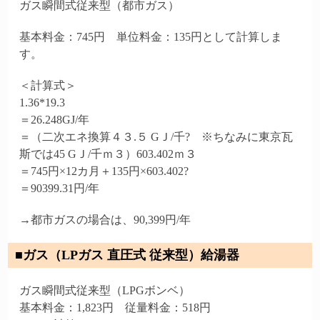
ガス瞬間式従来型（都市ガス）
基本料金：745円 単位料金：135円として計算しま
す。
＜計算式＞
1.36*19.3
＝26.248GJ/年
＝（二次エネ換算４３.５ GＪ/千? ※ちなみに東京瓦
斯では45 GＪ/千ｍ３）603.402ｍ３
＝745円×12カ月＋135円×603.402?
＝90399.31円/年
→都市ガスの場合は、90,399円/年
■ガス（LPガス 直圧式 従来型）給湯器
ガス瞬間式従来型（LPGボンベ）
基本料金：1,823円 従量料金：518円