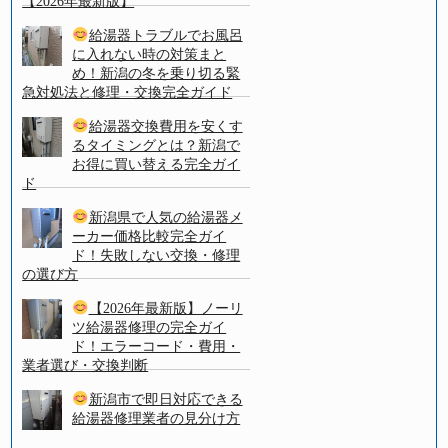
【2026年最新版】
給湯器トラブルでお風呂
に入れない時の対策まと
め！新潟の冬を乗り切る緊
急対処法と修理・交換完全ガイド
給湯器交換費用を安くす
るタイミングとは？新潟で
お得に買い替える完全ガイ
ド
新潟県で人気の給湯器メ
ーカー価格比較完全ガイ
ド！失敗しない交換・修理
の選び方
【2026年最新版】ノーリ
ツ給湯器修理の完全ガイ
ド！エラーコード・費用・
業者選び・交換判断
新潟市で即日対応できる
給湯器修理業者の見分け方