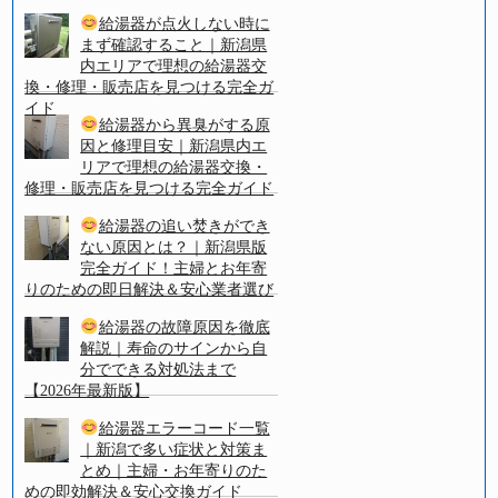
給湯器が点火しない時に
まず確認すること｜新潟県
内エリアで理想の給湯器交
換・修理・販売店を見つける完全ガ
イド
給湯器から異臭がする原
因と修理目安｜新潟県内エ
リアで理想の給湯器交換・
修理・販売店を見つける完全ガイド
給湯器の追い焚きができ
ない原因とは？｜新潟県版
完全ガイド！主婦とお年寄
りのための即日解決＆安心業者選び
給湯器の故障原因を徹底
解説｜寿命のサインから自
分でできる対処法まで
【2026年最新版】
給湯器エラーコード一覧
｜新潟で多い症状と対策ま
とめ｜主婦・お年寄りのた
めの即効解決＆安心交換ガイド