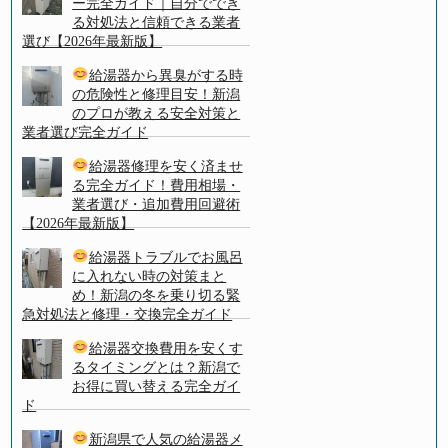
ー完全ガイド｜自分ででき
る対処法と信頼できる業者
選び【2026年最新版】
給湯器から異臭がする時
の危険性と修理目安！新潟
のプロが教える安全対策と
業者選び完全ガイド
給湯器修理を安く済ませ
る完全ガイド！費用相場・
業者選び・追加費用回避術
【2026年最新版】
給湯器トラブルでお風呂
に入れない時の対策まと
め！新潟の冬を乗り切る緊
急対処法と修理・交換完全ガイド
給湯器交換費用を安くす
るタイミングとは？新潟で
お得に買い替える完全ガイ
ド
新潟県で人気の給湯器メ