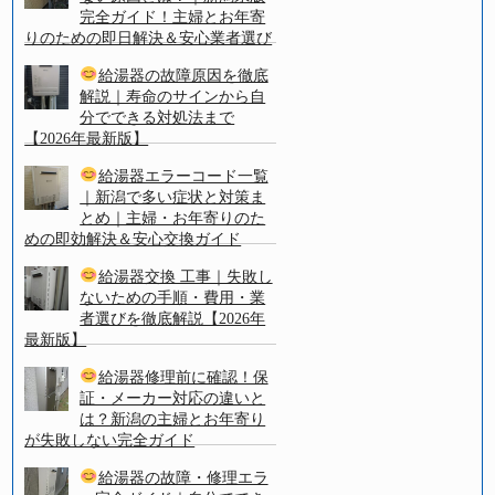
完全ガイド！主婦とお年寄
りのための即日解決＆安心業者選び
給湯器の故障原因を徹底
解説｜寿命のサインから自
分でできる対処法まで
【2026年最新版】
給湯器エラーコード一覧
｜新潟で多い症状と対策ま
とめ｜主婦・お年寄りのた
めの即効解決＆安心交換ガイド
給湯器交換 工事｜失敗し
ないための手順・費用・業
者選びを徹底解説【2026年
最新版】
給湯器修理前に確認！保
証・メーカー対応の違いと
は？新潟の主婦とお年寄り
が失敗しない完全ガイド
給湯器の故障・修理エラ