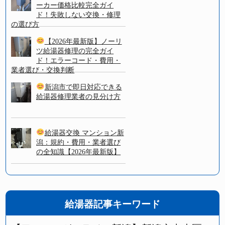
ーカー価格比較完全ガイ
ド！失敗しない交換・修理
の選び方
【2026年最新版】ノーリ
ツ給湯器修理の完全ガイ
ド！エラーコード・費用・
業者選び・交換判断
新潟市で即日対応できる
給湯器修理業者の見分け方
給湯器交換 マンション新
潟：規約・費用・業者選び
の全知識【2026年最新版】
給湯器記事キーワード