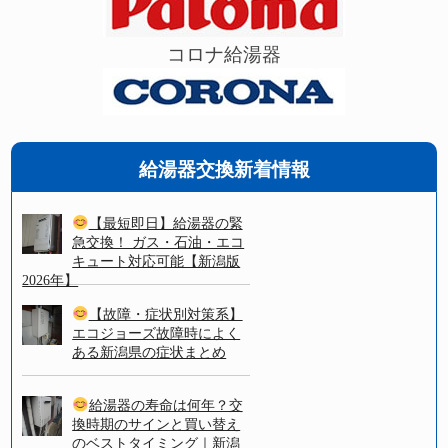
コロナ給湯器
給湯器交換新着情報
【最短即日】給湯器の緊
急交換！ ガス・石油・エコ
キュート対応可能【新潟版
2026年】
【故障・症状別対策系】
エコジョーズ故障時によく
ある新潟県の症状まとめ
給湯器の寿命は何年？交
換時期のサインと買い替え
のベストタイミング｜新潟