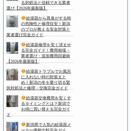
る対処法と信頼できる業者
選び【2026年最新版】
給湯器から異臭がする時
の危険性と修理目安！新潟
のプロが教える安全対策と
業者選び完全ガイド
給湯器修理を安く済ませ
る完全ガイド！費用相場・
業者選び・追加費用回避術
【2026年最新版】
給湯器トラブルでお風呂
に入れない時の対策まと
め！新潟の冬を乗り切る緊
急対処法と修理・交換完全ガイド
給湯器交換費用を安くす
るタイミングとは？新潟で
お得に買い替える完全ガイ
ド
新潟県で人気の給湯器メ
ーカー価格比較完全ガイ