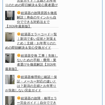
完全ガイド！主婦とお年寄
りのための即日解決＆安心業者選び
給湯器の故障原因を徹底
解説｜寿命のサインから自
分でできる対処法まで
【2026年最新版】
給湯器エラーコード一覧
｜新潟で多い症状と対策ま
とめ｜主婦・お年寄りのた
めの即効解決＆安心交換ガイド
給湯器交換 工事｜失敗し
ないための手順・費用・業
者選びを徹底解説【2026年
最新版】
給湯器修理前に確認！保
証・メーカー対応の違いと
は？新潟の主婦とお年寄り
が失敗しない完全ガイド
給湯器の故障・修理エラ
ー完全ガイド｜自分ででき