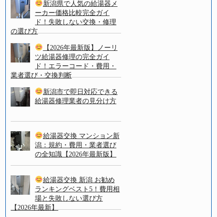
新潟県で人気の給湯器メ
ーカー価格比較完全ガイ
ド！失敗しない交換・修理
の選び方
【2026年最新版】ノーリ
ツ給湯器修理の完全ガイ
ド！エラーコード・費用・
業者選び・交換判断
新潟市で即日対応できる
給湯器修理業者の見分け方
給湯器交換 マンション新
潟：規約・費用・業者選び
の全知識【2026年最新版】
給湯器交換 新潟 お勧め
ランキングベスト5！費用相
場と失敗しない選び方
【2026年最新】