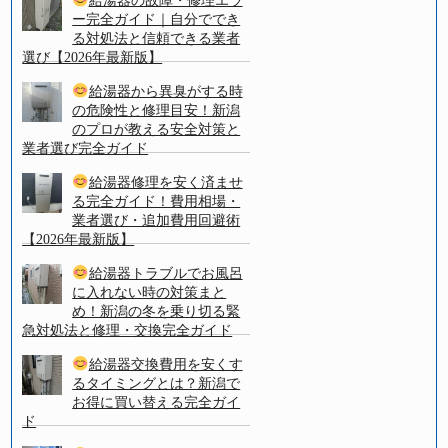
給湯器の故障・修理エラ
ー完全ガイド｜自分ででき
る対処法と信頼できる業者
選び【2026年最新版】
給湯器から異臭がする時
の危険性と修理目安！新潟
のプロが教える安全対策と
業者選び完全ガイド
給湯器修理を安く済ませ
る完全ガイド！費用相場・
業者選び・追加費用回避術
【2026年最新版】
給湯器トラブルでお風呂
に入れない時の対策まと
め！新潟の冬を乗り切る緊
急対処法と修理・交換完全ガイド
給湯器交換費用を安くす
るタイミングとは？新潟で
お得に買い替える完全ガイ
ド