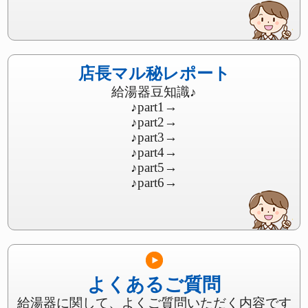
店長マル秘レポート
給湯器豆知識♪
♪part1
→
♪part2
→
♪part3
→
♪part4
→
♪part5
→
♪part6
→
よくあるご質問
給湯器に関して、よくご質問いただく内容です