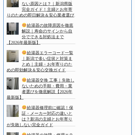
ない原因とは？｜新潟県版
完全ガイド！主婦とお年寄
りのための即日解決＆安心業者選び
給湯器の故障原因を徹底
解説｜寿命のサインから自
分でできる対処法まで
【2026年最新版】
給湯器エラーコード一覧
｜新潟で多い症状と対策ま
とめ｜主婦・お年寄りのた
めの即効解決＆安心交換ガイド
給湯器交換 工事｜失敗し
ないための手順・費用・業
者選びを徹底解説【2026年
最新版】
給湯器修理前に確認！保
証・メーカー対応の違いと
は？新潟の主婦とお年寄り
が失敗しない完全ガイド