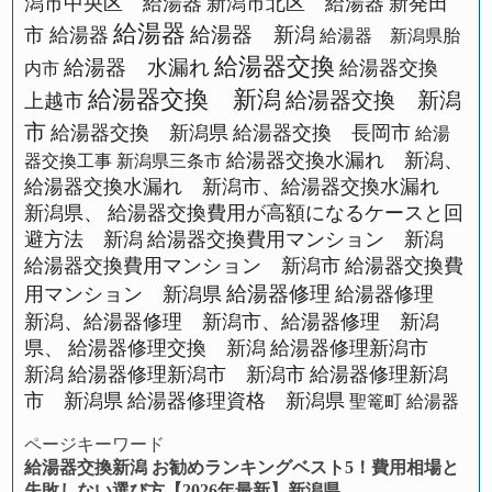
潟市中央区 給湯器
新潟市北区 給湯器
新発田
給湯器
給湯器 新潟
市 給湯器
給湯器 新潟県胎
給湯器交換
給湯器 水漏れ
給湯器交換
内市
給湯器交換 新潟
給湯器交換 新潟
上越市
市
給湯器交換 新潟県
給湯器交換 長岡市
給湯
給湯器交換水漏れ 新潟、
器交換工事 新潟県三条市
給湯器交換水漏れ 新潟市、給湯器交換水漏れ
新潟県、
給湯器交換費用が高額になるケースと回
避方法 新潟
給湯器交換費用マンション 新潟
給湯器交換費用マンション 新潟市
給湯器交換費
給湯器修理
用マンション 新潟県
給湯器修理
新潟、給湯器修理 新潟市、給湯器修理 新潟
県、
給湯器修理交換 新潟
給湯器修理新潟市
新潟
給湯器修理新潟市 新潟市
給湯器修理新潟
市 新潟県
給湯器修理資格 新潟県
聖篭町 給湯器
ページキーワード
給湯器交換新潟 お勧めランキングベスト5！費用相場と
失敗しない選び方【2026年最新】新潟県