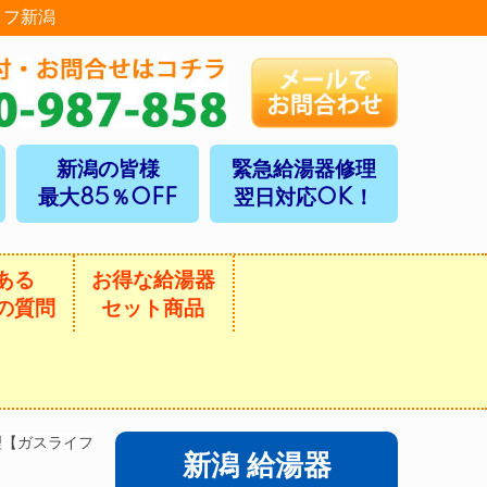
イフ新潟
新潟の皆様
緊急給湯器修理
最大85％OFF
翌日対応OK！
ある
お得な給湯器
の質問
セット商品
理【ガスライフ
新潟 給湯器