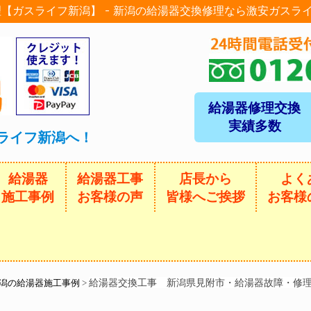
【ガスライフ新潟】 - 新潟の給湯器交換修理なら激安ガスラ
給湯器修理交換
実績多数
ライフ新潟へ！
給湯器
給湯器工事
店長から
よく
施工事例
お客様の声
皆様へご挨拶
お客様
給湯器交換工事 新潟県見附市・給湯器故障・修
潟の給湯器施工事例
>