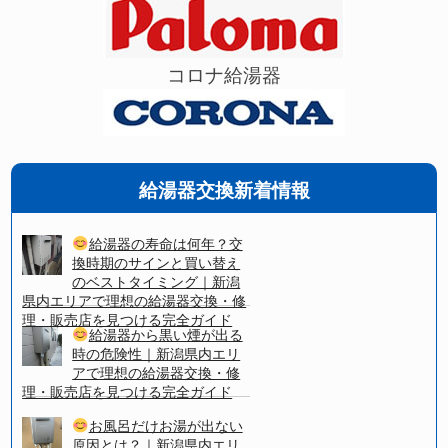
コロナ給湯器
給湯器交換新着情報
給湯器の寿命は何年？交
換時期のサインと買い替え
のベストタイミング｜新潟
県内エリアで理想の給湯器交換・修
理・販売店を見つける完全ガイド
給湯器から黒い煙が出る
時の危険性｜新潟県内エリ
アで理想の給湯器交換・修
理・販売店を見つける完全ガイド
お風呂だけお湯が出ない
原因とは？｜新潟県内エリ