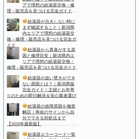
アで理想の給湯器交換・修
理・販売店を見つける完全ガイド
給湯器が点火しない時に
まず確認すること｜新潟県
内エリアで理想の給湯器交
換・修理・販売店を見つける完全ガ
イド
給湯器から異臭がする原
因と修理目安｜新潟県内エ
リアで理想の給湯器交換・
修理・販売店を見つける完全ガイド
給湯器の追い焚きができ
ない原因とは？｜新潟県版
完全ガイド！主婦とお年寄
りのための即日解決＆安心業者選び
給湯器の故障原因を徹底
解説｜寿命のサインから自
分でできる対処法まで
【2026年最新版】
給湯器エラーコード一覧