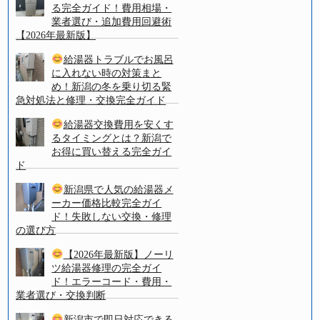
る完全ガイド！費用相場・
業者選び・追加費用回避術
【2026年最新版】
給湯器トラブルでお風呂
に入れない時の対策まと
め！新潟の冬を乗り切る緊
急対処法と修理・交換完全ガイド
給湯器交換費用を安くす
るタイミングとは？新潟で
お得に買い替える完全ガイ
ド
新潟県で人気の給湯器メ
ーカー価格比較完全ガイ
ド！失敗しない交換・修理
の選び方
【2026年最新版】ノーリ
ツ給湯器修理の完全ガイ
ド！エラーコード・費用・
業者選び・交換判断
新潟市で即日対応できる