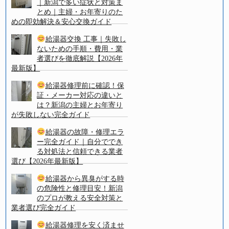
｜新潟で多い症状と対策ま
とめ｜主婦・お年寄りのた
めの即効解決＆安心交換ガイド
給湯器交換 工事｜失敗し
ないための手順・費用・業
者選びを徹底解説【2026年
最新版】
給湯器修理前に確認！保
証・メーカー対応の違いと
は？新潟の主婦とお年寄り
が失敗しない完全ガイド
給湯器の故障・修理エラ
ー完全ガイド｜自分ででき
る対処法と信頼できる業者
選び【2026年最新版】
給湯器から異臭がする時
の危険性と修理目安！新潟
のプロが教える安全対策と
業者選び完全ガイド
給湯器修理を安く済ませ