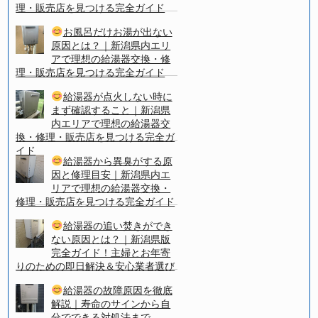
理・販売店を見つける完全ガイド
お風呂だけお湯が出ない
原因とは？｜新潟県内エリ
アで理想の給湯器交換・修
理・販売店を見つける完全ガイド
給湯器が点火しない時に
まず確認すること｜新潟県
内エリアで理想の給湯器交
換・修理・販売店を見つける完全ガ
イド
給湯器から異臭がする原
因と修理目安｜新潟県内エ
リアで理想の給湯器交換・
修理・販売店を見つける完全ガイド
給湯器の追い焚きができ
ない原因とは？｜新潟県版
完全ガイド！主婦とお年寄
りのための即日解決＆安心業者選び
給湯器の故障原因を徹底
解説｜寿命のサインから自
分でできる対処法まで