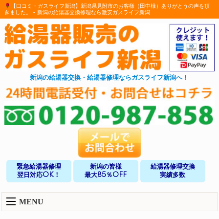
【口コミ・ガスライフ新潟】新潟県見附市のお客様（田中様）ありがとうの声を頂
きました。 - 新潟の給湯器交換修理なら激安ガスライフ新潟
新潟の給湯器交換・給湯器修理ならガスライフ新潟へ！
緊急給湯器修理
新潟の皆様
給湯器修理交換
翌日対応OK！
最大85％OFF
実績多数
MENU