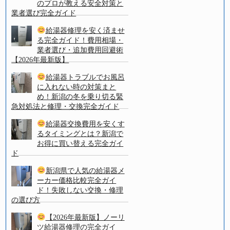
のプロが教える安全対策と
業者選び完全ガイド
給湯器修理を安く済ませ
る完全ガイド！費用相場・
業者選び・追加費用回避術
【2026年最新版】
給湯器トラブルでお風呂
に入れない時の対策まと
め！新潟の冬を乗り切る緊
急対処法と修理・交換完全ガイド
給湯器交換費用を安くす
るタイミングとは？新潟で
お得に買い替える完全ガイ
ド
新潟県で人気の給湯器メ
ーカー価格比較完全ガイ
ド！失敗しない交換・修理
の選び方
【2026年最新版】ノーリ
ツ給湯器修理の完全ガイ