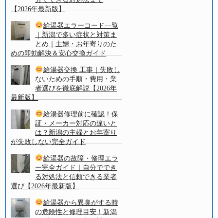
【2026年最新版】
給湯器エラーコード一覧
｜新潟で多い症状と対策ま
とめ｜主婦・お年寄りのた
めの即効解決＆安心交換ガイド
給湯器交換 工事｜失敗し
ないための手順・費用・業
者選びを徹底解説【2026年
最新版】
給湯器修理前に確認！保
証・メーカー対応の違いと
は？新潟の主婦とお年寄り
が失敗しない完全ガイド
給湯器の故障・修理エラ
ー完全ガイド｜自分ででき
る対処法と信頼できる業者
選び【2026年最新版】
給湯器から異臭がする時
の危険性と修理目安！新潟