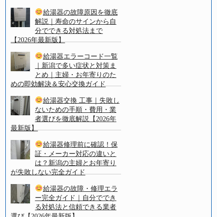
給湯器の故障原因を徹底
解説｜寿命のサインから自
分でできる対処法まで
【2026年最新版】
給湯器エラーコード一覧
｜新潟で多い症状と対策ま
とめ｜主婦・お年寄りのた
めの即効解決＆安心交換ガイド
給湯器交換 工事｜失敗し
ないための手順・費用・業
者選びを徹底解説【2026年
最新版】
給湯器修理前に確認！保
証・メーカー対応の違いと
は？新潟の主婦とお年寄り
が失敗しない完全ガイド
給湯器の故障・修理エラ
ー完全ガイド｜自分ででき
る対処法と信頼できる業者
選び【2026年最新版】