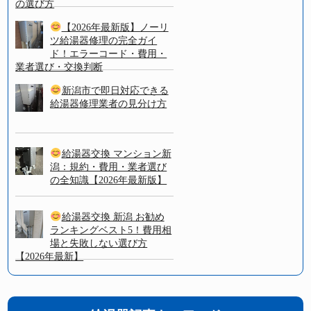
の選び方
【2026年最新版】ノーリ
ツ給湯器修理の完全ガイ
ド！エラーコード・費用・
業者選び・交換判断
新潟市で即日対応できる
給湯器修理業者の見分け方
給湯器交換 マンション新
潟：規約・費用・業者選び
の全知識【2026年最新版】
給湯器交換 新潟 お勧め
ランキングベスト5！費用相
場と失敗しない選び方
【2026年最新】