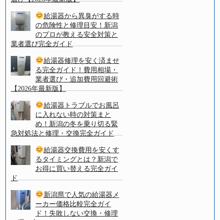
給湯器から異臭がする時
の危険性と修理目安！新潟
のプロが教える安全対策と
業者選び完全ガイド
給湯器修理を安く済ませ
る完全ガイド！費用相場・
業者選び・追加費用回避術
【2026年最新版】
給湯器トラブルでお風呂
に入れない時の対策まと
め！新潟の冬を乗り切る緊
急対処法と修理・交換完全ガイド
給湯器交換費用を安くす
るタイミングとは？新潟で
お得に買い替える完全ガイ
ド
新潟県で人気の給湯器メ
ーカー価格比較完全ガイ
ド！失敗しない交換・修理