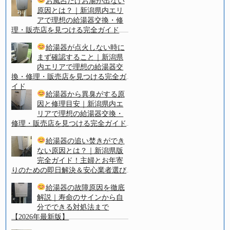
お風呂だけお湯が出ない
原因とは？｜新潟県内エリ
アで理想の給湯器交換・修
理・販売店を見つける完全ガイド
給湯器が点火しない時に
まず確認すること｜新潟県
内エリアで理想の給湯器交
換・修理・販売店を見つける完全ガ
イド
給湯器から異臭がする原
因と修理目安｜新潟県内エ
リアで理想の給湯器交換・
修理・販売店を見つける完全ガイド
給湯器の追い焚きができ
ない原因とは？｜新潟県版
完全ガイド！主婦とお年寄
りのための即日解決＆安心業者選び
給湯器の故障原因を徹底
解説｜寿命のサインから自
分でできる対処法まで
【2026年最新版】