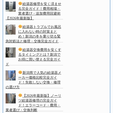
給湯器修理を安く済ませ
る完全ガイド！費用相場・
業者選び・追加費用回避術
【2026年最新版】
給湯器トラブルでお風呂
に入れない時の対策まと
め！新潟の冬を乗り切る緊
急対処法と修理・交換完全ガイド
給湯器交換費用を安くす
るタイミングとは？新潟で
お得に買い替える完全ガイ
ド
新潟県で人気の給湯器メ
ーカー価格比較完全ガイ
ド！失敗しない交換・修理
の選び方
【2026年最新版】ノーリ
ツ給湯器修理の完全ガイ
ド！エラーコード・費用・
業者選び・交換判断