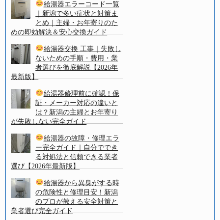
給湯器エラーコード一覧
｜新潟で多い症状と対策ま
とめ｜主婦・お年寄りのた
めの即効解決＆安心交換ガイド
給湯器交換 工事｜失敗し
ないための手順・費用・業
者選びを徹底解説【2026年
最新版】
給湯器修理前に確認！保
証・メーカー対応の違いと
は？新潟の主婦とお年寄り
が失敗しない完全ガイド
給湯器の故障・修理エラ
ー完全ガイド｜自分ででき
る対処法と信頼できる業者
選び【2026年最新版】
給湯器から異臭がする時
の危険性と修理目安！新潟
のプロが教える安全対策と
業者選び完全ガイド