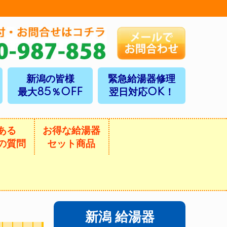
新潟の皆様
緊急給湯器修理
最大85％OFF
翌日対応OK！
ある
お得な給湯器
の質問
セット商品
新潟 給湯器