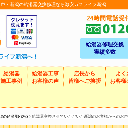
声 - 新潟の給湯器交換修理なら激安ガスライフ新潟
給湯器修理交換
実績多数
ライフ新潟へ！
給湯器
給湯器工事
店長から
よく
施工事例
お客様の声
皆様へご挨拶
お客様
給湯器交換させていただいた新潟のお客様からのお声
潟の給湯器NEWS
>