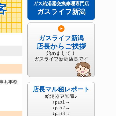
ガス給湯器交換修理専門店
客
ガスライフ新潟
ガスライフ新潟
店長からご挨拶
。
始めまして！
ガスライフ新潟店長です
事も事務
店長マル秘レポート
給湯器豆知識♪
♪part1
→
♪part2
→
♪part3
→