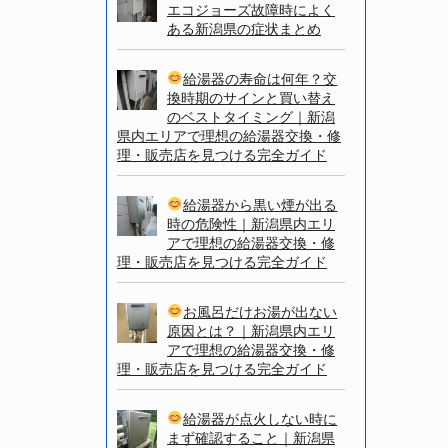
エコジョーズ故障時によく
ある新潟県の症状まとめ
給湯器の寿命は何年？交
換時期のサインと買い替え
のベストタイミング｜新潟
県内エリアで理想の給湯器交換・修
理・販売店を見つける完全ガイド
給湯器から黒い煙が出る
時の危険性｜新潟県内エリ
アで理想の給湯器交換・修
理・販売店を見つける完全ガイド
お風呂だけお湯が出ない
原因とは？｜新潟県内エリ
アで理想の給湯器交換・修
理・販売店を見つける完全ガイド
給湯器が点火しない時に
まず確認すること｜新潟県