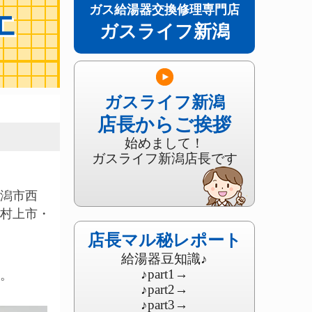
ガス給湯器交換修理専門店
エ
ガスライフ新潟
ガスライフ新潟
店長からご挨拶
始めまして！
ガスライフ新潟店長です
潟市西
村上市・
店長マル秘レポート
給湯器豆知識♪
♪part1
→
。
♪part2
→
♪part3
→