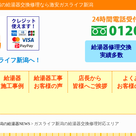
新潟の給湯器交換修理なら激安ガスライフ新潟
給湯器修理交換
実績多数
ライフ新潟へ！
給湯器
給湯器工事
店長から
よく
施工事例
お客様の声
皆様へご挨拶
お客様
ガスライフ新潟の給湯器交換修理対応エリア
潟の給湯器NEWS
>