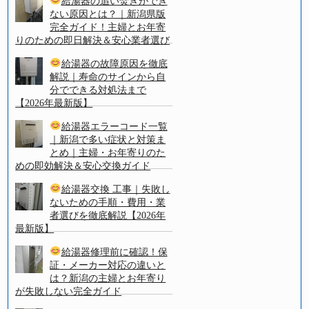
給湯器の追い焚きができ
ない原因とは？｜新潟県版
完全ガイド！主婦とお年寄
りのための即日解決＆安心業者選び
給湯器の故障原因を徹底
解説｜寿命のサインから自
分でできる対処法まで
【2026年最新版】
給湯器エラーコード一覧
｜新潟で多い症状と対策ま
とめ｜主婦・お年寄りのた
めの即効解決＆安心交換ガイド
給湯器交換 工事｜失敗し
ないための手順・費用・業
者選びを徹底解説【2026年
最新版】
給湯器修理前に確認！保
証・メーカー対応の違いと
は？新潟の主婦とお年寄り
が失敗しない完全ガイド