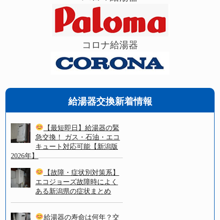
コロナ給湯器
給湯器交換新着情報
【最短即日】給湯器の緊
急交換！ ガス・石油・エコ
キュート対応可能【新潟版
2026年】
【故障・症状別対策系】
エコジョーズ故障時によく
ある新潟県の症状まとめ
給湯器の寿命は何年？交