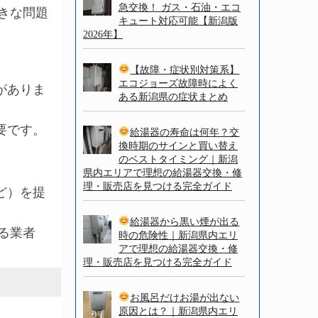
急交換！ ガス・石油・エコ
きな問題
キュート対応可能【新潟版
2026年】
【故障・症状別対策系】
エコジョーズ故障時によく
がありま
ある新潟県の症状まとめ
要です。
給湯器の寿命は何年？交
換時期のサインと買い替え
のベストタイミング｜新潟
県内エリアで理想の給湯器交換・修
理・販売店を見つける完全ガイド
ど）を提
給湯器から黒い煙が出る
る業者
時の危険性｜新潟県内エリ
アで理想の給湯器交換・修
理・販売店を見つける完全ガイド
お風呂だけお湯が出ない
原因とは？｜新潟県内エリ