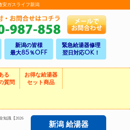
ら激安ガスライフ新潟
新潟の皆様
緊急給湯器修理
最大85％OFF
翌日対応OK！
ある
お得な給湯器
の質問
セット商品
知識【2026
新潟 給湯器