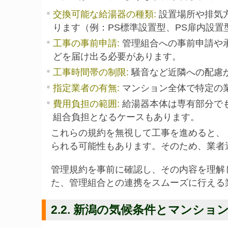
交換可能な給湯器の種類
:
設置場所や排気
ります（例：PS標準設置型、PS扉内設置
工事の事前申請
:
管理組合への事前申請や
どを届け出る必要があります。
工事時間帯の制限
:
騒音など近隣への配慮
指定業者の有無
:
マンション全体で特定の
費用負担の範囲
:
給湯器本体は専有部分で
組合負担となるケースもあります。
これらの規約を無視して工事を進めると、
られる可能性もあります。そのため、業者
管理規約を事前に確認し、その内容を理解
た、管理組合との連携をスムーズに行える
2.2. 新潟の気候条件とマンシ