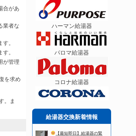
場合があ
ハーマン給湯器
る業者な
ます。
パロマ給湯器
ます。
用が管理
復を求め
コロナ給湯器
す。ま
給湯器交換新着情報
【最短即日】給湯器の緊