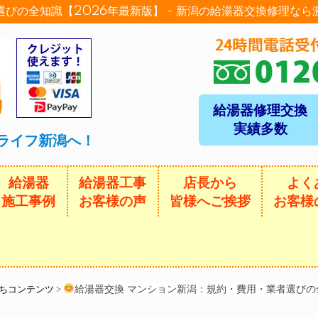
びの全知識【2026年最新版】 - 新潟の給湯器交換修理な
給湯器修理交換
実績多数
ライフ新潟へ！
給湯器
給湯器工事
店長から
よく
施工事例
お客様の声
皆様へご挨拶
お客様
給湯器交換 マンション新潟：規約・費用・業者選びの全
ちコンテンツ
>