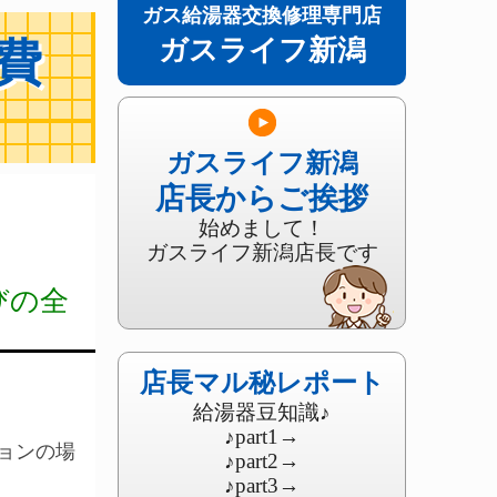
ガス給湯器交換修理専門店
ガスライフ新潟
費
】
ガスライフ新潟
店長からご挨拶
始めまして！
ガスライフ新潟店長です
びの全
店長マル秘レポート
給湯器豆知識♪
♪part1
→
ョンの場
♪part2
→
♪part3
→