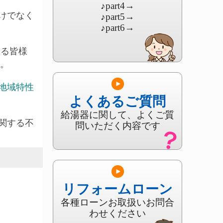
♪part4
→
けでなく
♪part5
→
♪part6
→
いる皆様
す。
地域特性
よくあるご質問
給湯器に関して、よくご質
関する不
問いただく内容です
リフォームローン
各種ローンお取扱いお問合
わせください