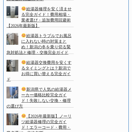
給湯器修理を安く済ませ
る完全ガイド！費用相場・
業者選び・追加費用回避術
【2026年最新版】
給湯器トラブルでお風呂
に入れない時の対策まと
め！新潟の冬を乗り切る緊
急対処法と修理・交換完全ガイド
給湯器交換費用を安くす
るタイミングとは？新潟で
お得に買い替える完全ガイ
ド
新潟県で人気の給湯器メ
ーカー価格比較完全ガイ
ド！失敗しない交換・修理
の選び方
【2026年最新版】ノーリ
ツ給湯器修理の完全ガイ
ド！エラーコード・費用・