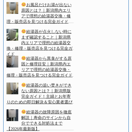
お風呂だけお湯が出ない
原因とは？｜新潟県内エリ
アで理想の給湯器交換・修
理・販売店を見つける完全ガイド
給湯器が点火しない時に
まず確認すること｜新潟県
内エリアで理想の給湯器交
換・修理・販売店を見つける完全ガ
イド
給湯器から異臭がする原
因と修理目安｜新潟県内エ
リアで理想の給湯器交換・
修理・販売店を見つける完全ガイド
給湯器の追い焚きができ
ない原因とは？｜新潟県版
完全ガイド！主婦とお年寄
りのための即日解決＆安心業者選び
給湯器の故障原因を徹底
解説｜寿命のサインから自
分でできる対処法まで
【2026年最新版】