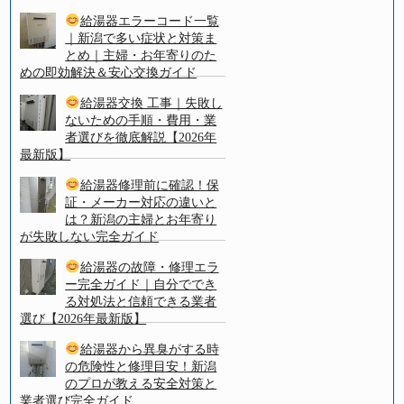
給湯器エラーコード一覧
｜新潟で多い症状と対策ま
とめ｜主婦・お年寄りのた
めの即効解決＆安心交換ガイド
給湯器交換 工事｜失敗し
ないための手順・費用・業
者選びを徹底解説【2026年
最新版】
給湯器修理前に確認！保
証・メーカー対応の違いと
は？新潟の主婦とお年寄り
が失敗しない完全ガイド
給湯器の故障・修理エラ
ー完全ガイド｜自分ででき
る対処法と信頼できる業者
選び【2026年最新版】
給湯器から異臭がする時
の危険性と修理目安！新潟
のプロが教える安全対策と
業者選び完全ガイド