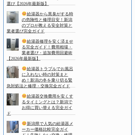
選び【2026年最新版】
給湯器から異臭がする時
の危険性と修理目安！新潟
のプロが教える安全対策と
業者選び完全ガイド
給湯器修理を安く済ませ
る完全ガイド！費用相場・
業者選び・追加費用回避術
【2026年最新版】
給湯器トラブルでお風呂
に入れない時の対策まと
め！新潟の冬を乗り切る緊
急対処法と修理・交換完全ガイド
給湯器交換費用を安くす
るタイミングとは？新潟で
お得に買い替える完全ガイ
ド
新潟県で人気の給湯器メ
ーカー価格比較完全ガイ