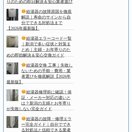
りのための即日解決＆安心業者選び
給湯器の故障原因を徹底
解説｜寿命のサインから自
分でできる対処法まで
【2026年最新版】
給湯器エラーコード一覧
｜新潟で多い症状と対策ま
とめ｜主婦・お年寄りのた
めの即効解決＆安心交換ガイド
給湯器交換 工事｜失敗し
ないための手順・費用・業
者選びを徹底解説【2026年
最新版】
給湯器修理前に確認！保
証・メーカー対応の違いと
は？新潟の主婦とお年寄り
が失敗しない完全ガイド
給湯器の故障・修理エラ
ー完全ガイド｜自分ででき
る対処法と信頼できる業者