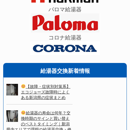
パロマ給湯器
コロナ給湯器
給湯器交換新着情報
【故障・症状別対策系】
エコジョーズ故障時によく
ある新潟県の症状まとめ
給湯器の寿命は何年？交
換時期のサインと買い替え
のベストタイミング｜新潟
県内エリアで理想の給湯器交換・修