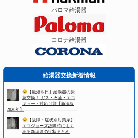
パロマ給湯器
コロナ給湯器
給湯器交換新着情報
【最短即日】給湯器の緊
急交換！ ガス・石油・エコ
キュート対応可能【新潟版
2026年】
【故障・症状別対策系】
エコジョーズ故障時によく
ある新潟県の症状まとめ