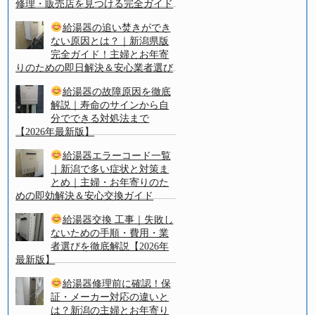
修理・販売店を見つける完全ガイド
給湯器の追い焚きができ
ない原因とは？｜新潟県版
完全ガイド！主婦とお年寄
りのための即日解決＆安心業者選び
給湯器の故障原因を徹底
解説｜寿命のサインから自
分でできる対処法まで
【2026年最新版】
給湯器エラーコード一覧
｜新潟で多い症状と対策ま
とめ｜主婦・お年寄りのた
めの即効解決＆安心交換ガイド
給湯器交換 工事｜失敗し
ないための手順・費用・業
者選びを徹底解説【2026年
最新版】
給湯器修理前に確認！保
証・メーカー対応の違いと
は？新潟の主婦とお年寄り