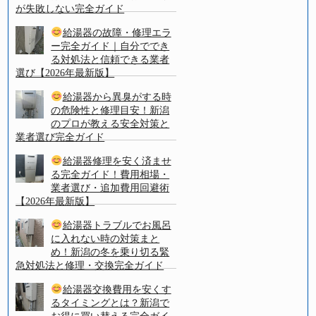
が失敗しない完全ガイド
給湯器の故障・修理エラ
ー完全ガイド｜自分ででき
る対処法と信頼できる業者
選び【2026年最新版】
給湯器から異臭がする時
の危険性と修理目安！新潟
のプロが教える安全対策と
業者選び完全ガイド
給湯器修理を安く済ませ
る完全ガイド！費用相場・
業者選び・追加費用回避術
【2026年最新版】
給湯器トラブルでお風呂
に入れない時の対策まと
め！新潟の冬を乗り切る緊
急対処法と修理・交換完全ガイド
給湯器交換費用を安くす
るタイミングとは？新潟で