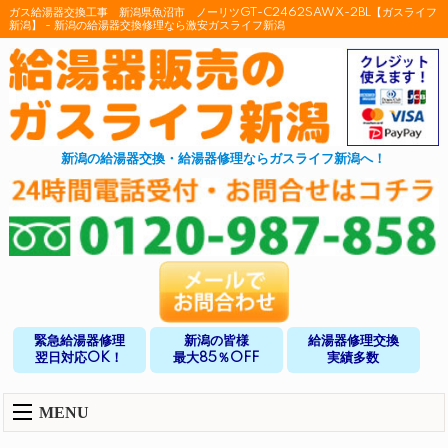
ガス給湯器交換工事 新潟県魚沼市 ノーリツGT-C2462SAWX-2BL【ガスライフ
新潟】 - 新潟の給湯器交換修理なら激安ガスライフ新潟
新潟の給湯器交換・給湯器修理ならガスライフ新潟へ！
緊急給湯器修理
新潟の皆様
給湯器修理交換
翌日対応OK！
最大85％OFF
実績多数
MENU