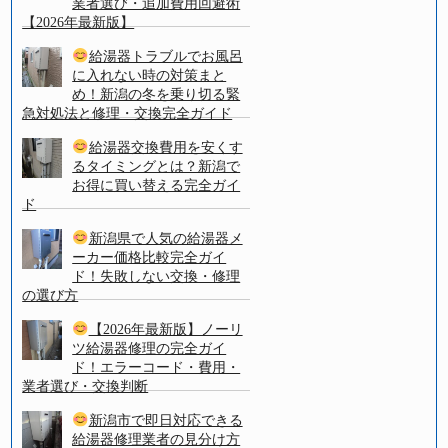
業者選び・追加費用回避術
【2026年最新版】
給湯器トラブルでお風呂
に入れない時の対策まと
め！新潟の冬を乗り切る緊
急対処法と修理・交換完全ガイド
給湯器交換費用を安くす
るタイミングとは？新潟で
お得に買い替える完全ガイ
ド
新潟県で人気の給湯器メ
ーカー価格比較完全ガイ
ド！失敗しない交換・修理
の選び方
【2026年最新版】ノーリ
ツ給湯器修理の完全ガイ
ド！エラーコード・費用・
業者選び・交換判断
新潟市で即日対応できる
給湯器修理業者の見分け方