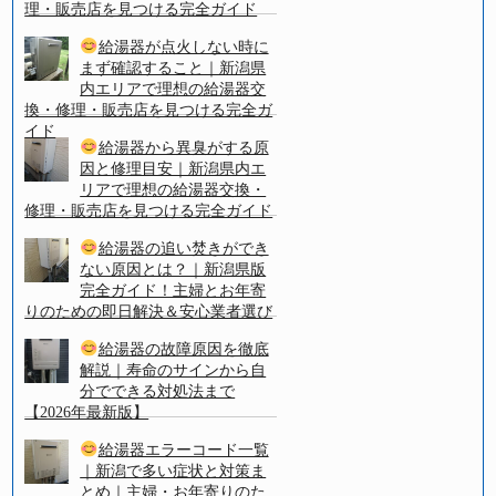
理・販売店を見つける完全ガイド
給湯器が点火しない時に
まず確認すること｜新潟県
内エリアで理想の給湯器交
換・修理・販売店を見つける完全ガ
イド
給湯器から異臭がする原
因と修理目安｜新潟県内エ
リアで理想の給湯器交換・
修理・販売店を見つける完全ガイド
給湯器の追い焚きができ
ない原因とは？｜新潟県版
完全ガイド！主婦とお年寄
りのための即日解決＆安心業者選び
給湯器の故障原因を徹底
解説｜寿命のサインから自
分でできる対処法まで
【2026年最新版】
給湯器エラーコード一覧
｜新潟で多い症状と対策ま
とめ｜主婦・お年寄りのた