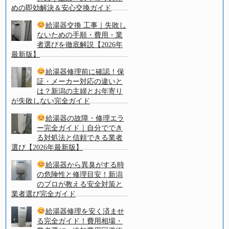
めの即効解決＆安心交換ガイド
給湯器交換 工事｜失敗し
ないための手順・費用・業
者選びを徹底解説【2026年
最新版】
給湯器修理前に確認！保
証・メーカー対応の違いと
は？新潟の主婦とお年寄り
が失敗しない完全ガイド
給湯器の故障・修理エラ
ー完全ガイド｜自分ででき
る対処法と信頼できる業者
選び【2026年最新版】
給湯器から異臭がする時
の危険性と修理目安！新潟
のプロが教える安全対策と
業者選び完全ガイド
給湯器修理を安く済ませ
る完全ガイド！費用相場・