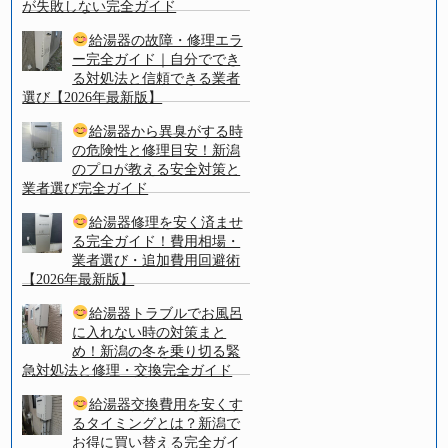
が失敗しない完全ガイド
給湯器の故障・修理エラ
ー完全ガイド｜自分ででき
る対処法と信頼できる業者
選び【2026年最新版】
給湯器から異臭がする時
の危険性と修理目安！新潟
のプロが教える安全対策と
業者選び完全ガイド
給湯器修理を安く済ませ
る完全ガイド！費用相場・
業者選び・追加費用回避術
【2026年最新版】
給湯器トラブルでお風呂
に入れない時の対策まと
め！新潟の冬を乗り切る緊
急対処法と修理・交換完全ガイド
給湯器交換費用を安くす
るタイミングとは？新潟で
お得に買い替える完全ガイ