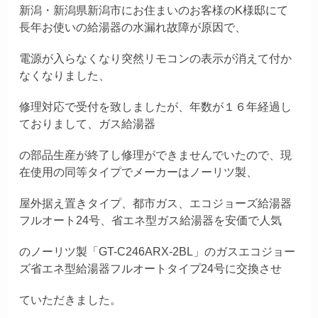
新潟・新潟県新潟市にお住まいのお客様
のK様邸にて
長年お使いの給湯器の水漏れ故障が原因で、
電源が入らなくなり突然リモコンの表示が消え
て付か
なくなりました、
修理対応で受付を致しましたが、年数が１６年経過し
ておりまして、
ガス給湯器
の部品生産が終了し修理ができませんでいたので、現
在使用の同等タイプでメーカーはノーリツ製、
屋外据え置きタイプ、都市ガス、エコジョー
ズ給湯器
フルオート24号、省エネ型
ガス給湯器を安価で人気
のノーリ
ツ製「GT-C246ARX-2BL」のガスエコジョー
ズ省エネ型給湯器フルオートタイプ24号に交換させ
ていただきまし
た。