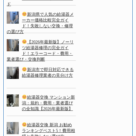
ド
新潟県で人気の給湯器メ
ーカー価格比較完全ガイ
ド！失敗しない交換・修理
の選び方
【2026年最新版】ノーリ
ツ給湯器修理の完全ガイ
ド！エラーコード・費用・
業者選び・交換判断
新潟市で即日対応できる
給湯器修理業者の見分け方
給湯器交換 マンション新
潟：規約・費用・業者選び
の全知識【2026年最新版】
給湯器交換 新潟 お勧め
ランキングベスト5！費用相