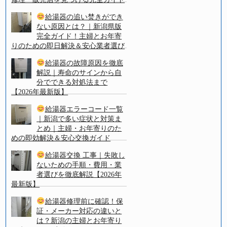
給湯器の追い焚きができ
ない原因とは？｜新潟県版
完全ガイド！主婦とお年寄
りのための即日解決＆安心業者選び
給湯器の故障原因を徹底
解説｜寿命のサインから自
分でできる対処法まで
【2026年最新版】
給湯器エラーコード一覧
｜新潟で多い症状と対策ま
とめ｜主婦・お年寄りのた
めの即効解決＆安心交換ガイド
給湯器交換 工事｜失敗し
ないための手順・費用・業
者選びを徹底解説【2026年
最新版】
給湯器修理前に確認！保
証・メーカー対応の違いと
は？新潟の主婦とお年寄り