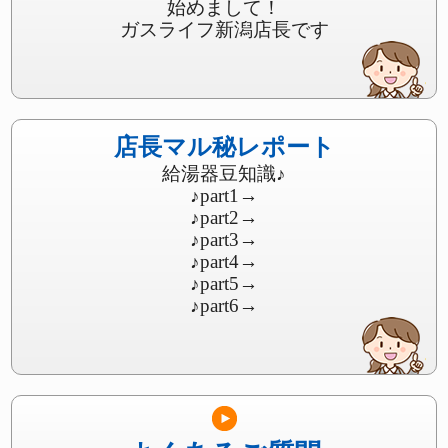
始めまして！
ガスライフ新潟店長です
店長マル秘レポート
給湯器豆知識♪
♪part1
→
♪part2
→
♪part3
→
♪part4
→
♪part5
→
♪part6
→