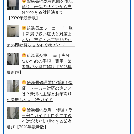
給湯器の故障原因を徹底
解説｜寿命のサインから自
分でできる対処法まで
【2026年最新版】
給湯器エラーコード一覧
｜新潟で多い症状と対策ま
とめ｜主婦・お年寄りのた
めの即効解決＆安心交換ガイド
給湯器交換 工事｜失敗し
ないための手順・費用・業
者選びを徹底解説【2026年
最新版】
給湯器修理前に確認！保
証・メーカー対応の違いと
は？新潟の主婦とお年寄り
が失敗しない完全ガイド
給湯器の故障・修理エラ
ー完全ガイド｜自分ででき
る対処法と信頼できる業者
選び【2026年最新版】