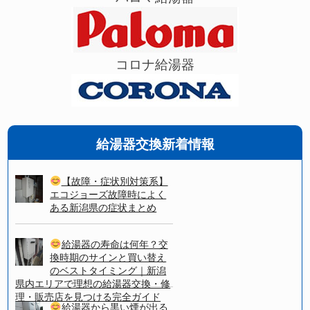
コロナ給湯器
給湯器交換新着情報
【故障・症状別対策系】
エコジョーズ故障時によく
ある新潟県の症状まとめ
給湯器の寿命は何年？交
換時期のサインと買い替え
のベストタイミング｜新潟
県内エリアで理想の給湯器交換・修
理・販売店を見つける完全ガイド
給湯器から黒い煙が出る