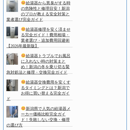
給湯器から異臭がする時
の危険性と修理目安！新潟
のプロが教える安全対策と
業者選び完全ガイド
給湯器修理を安く済ませ
る完全ガイド！費用相場・
業者選び・追加費用回避術
【2026年最新版】
給湯器トラブルでお風呂
に入れない時の対策まと
め！新潟の冬を乗り切る緊
急対処法と修理・交換完全ガイド
給湯器交換費用を安くす
るタイミングとは？新潟で
お得に買い替える完全ガイ
ド
新潟県で人気の給湯器メ
ーカー価格比較完全ガイ
ド！失敗しない交換・修理
の選び方