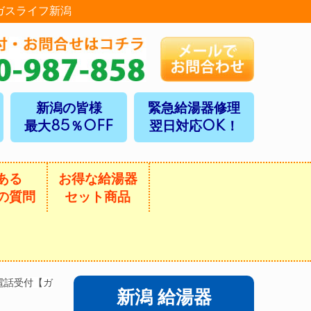
ガスライフ新潟
新潟の皆様
緊急給湯器修理
最大85％OFF
翌日対応OK！
ある
お得な給湯器
の質問
セット商品
電話受付【ガ
新潟 給湯器