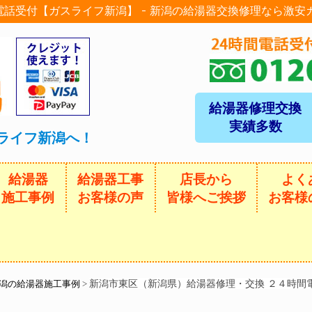
電話受付【ガスライフ新潟】 - 新潟の給湯器交換修理なら激安
給湯器修理交換
実績多数
ライフ新潟へ！
給湯器
給湯器工事
店長から
よく
施工事例
お客様の声
皆様へご挨拶
お客様
新潟市東区（新潟県）給湯器修理・交換 ２４時間
潟の給湯器施工事例
>