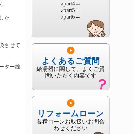
♪part4
→
ら
♪part5
→
♪part6
→
した
換させて
よくあるご質問
ーター線
給湯器に関して、よくご質
問いただく内容です
リフォームローン
各種ローンお取扱いお問合
わせください