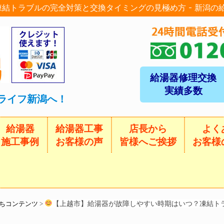
結トラブルの完全対策と交換タイミングの見極め方 - 新潟の
給湯器修理交換
実績多数
ライフ新潟へ！
給湯器
給湯器工事
店長から
よく
施工事例
お客様の声
皆様へご挨拶
お客様
【上越市】給湯器が故障しやすい時期はいつ？凍結ト
ちコンテンツ
>