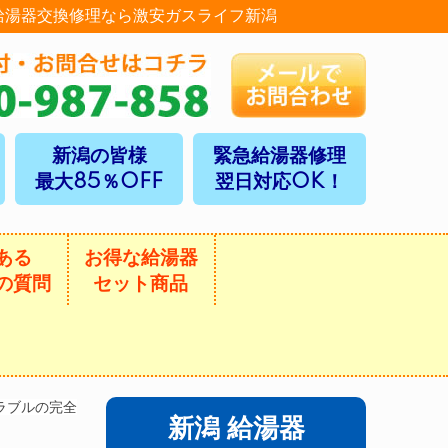
給湯器交換修理なら激安ガスライフ新潟
新潟の皆様
緊急給湯器修理
最大85％OFF
翌日対応OK！
ある
お得な給湯器
の質問
セット商品
ラブルの完全
新潟 給湯器