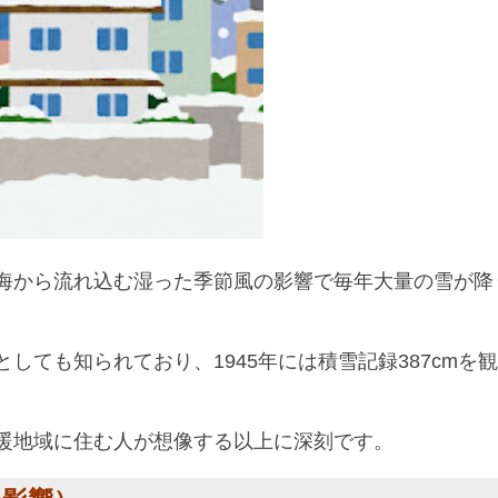
海から流れ込む湿った季節風の影響で毎年大量の雪が降
しても知られており、1945年には積雪記録387cmを
暖地域に住む人が想像する以上に深刻です。