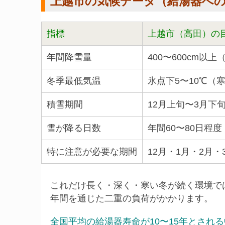
上越市の気候データ（給湯器へ
指標
上越市（高田）の
年間降雪量
400〜600cm以
冬季最低気温
氷点下5〜10℃（
積雪期間
12月上旬〜3月下
雪が降る日数
年間60〜80日程度
特に注意が必要な期間
12月・1月・2月・
これだけ長く・深く・寒い冬が続く環境で
年間を通じた二重の負荷がかかります。
全国平均の給湯器寿命が10〜15年とされる