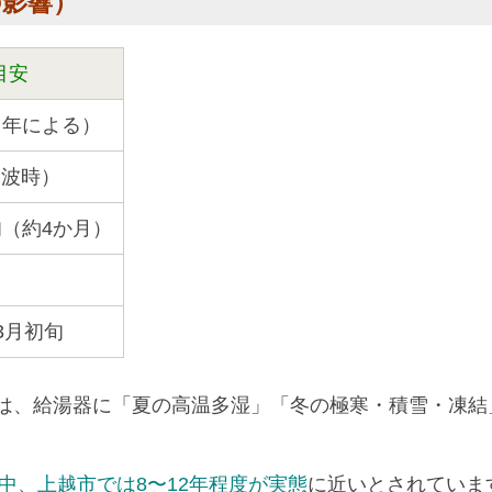
の影響）
目安
上（年による）
寒波時）
旬（約4か月）
3月初旬
は、給湯器に「夏の高温多湿」「冬の極寒・積雪・凍結
中、上越市では8〜12年程度が実態
に近いとされていま