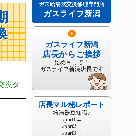
ガス給湯器交換修理専門店
ガスライフ新潟
期
換
ガスライフ新潟
店長からご挨拶
始めまして！
ガスライフ新潟店長です
交換タ
店長マル秘レポート
給湯器豆知識♪
♪part1
→
♪part2
→
♪part3
→