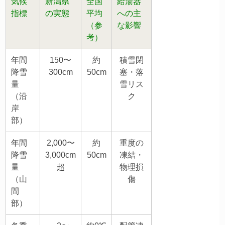
気候
新潟県
全国
給湯器
指標
の実態
平均
への主
（参
な影響
考）
年間
150〜
約
積雪閉
降雪
300cm
50cm
塞・落
量
雪リス
（沿
ク
岸
部）
年間
2,000〜
約
重度の
降雪
3,000cm
50cm
凍結・
量
超
物理損
（山
傷
間
部）