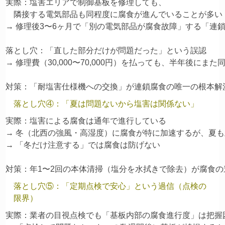
実際：塩害エリアで制御基板を修理しても、

    隣接する電気部品も同程度に腐食が進んでいることが多い

→ 修理後3〜6ヶ月で「別の電気部品が腐食故障」する「連鎖
落とし穴：「直した部分だけが問題だった」という誤認

→ 修理費（30,000〜70,000円）を払っても、半年後にまた
落とし穴④：「夏は問題ないから塩害は関係ない」
実際：塩害による腐食は通年で進行している

→ 冬（北西の強風・高湿度）に腐食が特に加速するが、夏も
→ 「冬だけ注意する」では腐食は防げない

落とし穴⑤：「定期点検で安心」という過信（点検の
限界）
実際：業者の目視点検でも「基板内部の腐食進行度」は把握困