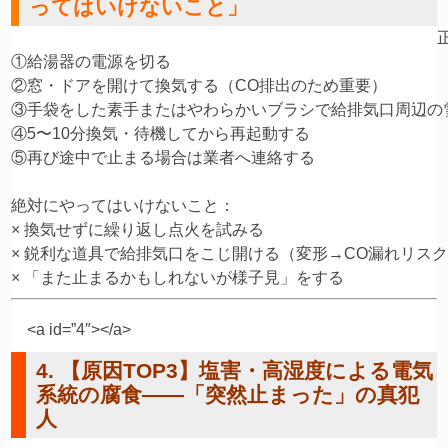
ってはいけないこと」
①給湯器の電源を切る

②窓・ドアを開けて換気する（CO排出のため重要）

③手袋をした素手またはやわらかいブラシで給排気口周辺の雪
④5〜10分換気・待機してから再起動する

⑤再び途中で止まる場合は業者へ連絡する

絶対にやってはいけないこと：

× 換気せずに繰り返し点火を試みる

× 鋭利な道具で給排気口をこじ開ける（変形→CO漏れリスク
<a id=”4″></a>
4. 【原因TOP3】塩害・高湿度による電気
系統の腐食——「突然止まった」の真犯
人