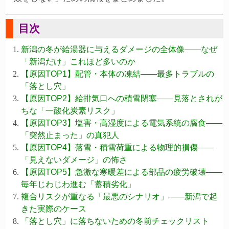
目次
新潟の冬が給湯器に与えるダメージの全体像——なぜ
「新潟だけ」これほど多いのか
【原因TOP1】配管・本体の凍結——最多トラブルの
「落とし穴」
【原因TOP2】給排気口への積雪閉塞——見落とされが
ちな「一酸化炭素リスク」
【原因TOP3】塩害・高湿度による電気系統の腐食——
「突然止まった」の真犯人
【原因TOP4】落雪・積雪荷重による物理的損傷——
「見えないダメージ」の怖さ
【原因TOP5】急激な寒暖差による部品の疲労破壊——
毎年じわじわ進む「蓄積劣化」
複合リスクが重なる「最悪のシナリオ」——新潟で起
きた実際のケース
「落とし穴」に落ちないための冬前チェックリスト