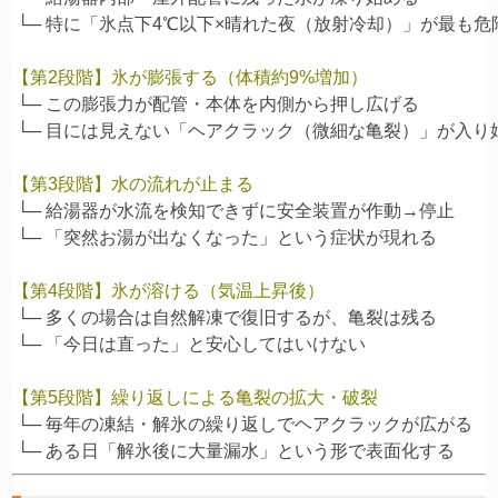
 └─ 特に「氷点下4℃以下×晴れた夜（放射冷却）」が最も危険
【第2段階】氷が膨張する（体積約9%増加）
 └─ この膨張力が配管・本体を内側から押し広げる

 └─ 目には見えない「ヘアクラック（微細な亀裂）」が入り始
【第3段階】水の流れが止まる
 └─ 給湯器が水流を検知できずに安全装置が作動→停止

【第4段階】氷が溶ける（気温上昇後）
 └─ 多くの場合は自然解凍で復旧するが、亀裂は残る

【第5段階】繰り返しによる亀裂の拡大・破裂
 └─ 毎年の凍結・解氷の繰り返しでヘアクラックが広がる
