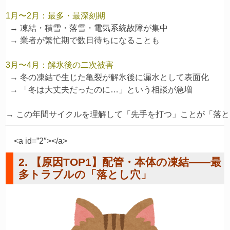
1月〜2月：最多・最深刻期
  → 凍結・積雪・落雪・電気系統故障が集中

3月〜4月：解氷後の二次被害
  → 冬の凍結で生じた亀裂が解氷後に漏水として表面化

  → 「冬は大丈夫だったのに…」という相談が急増

<a id=”2″></a>
2. 【原因TOP1】配管・本体の凍結——最
多トラブルの「落とし穴」