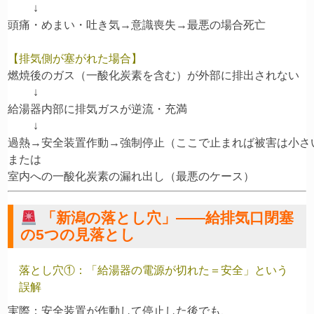
         ↓

【排気側が塞がれた場合】
燃焼後のガス（一酸化炭素を含む）が外部に排出されない

         ↓

給湯器内部に排気ガスが逆流・充満

         ↓

過熱→安全装置作動→強制停止（ここで止まれば被害は小さい
または

「新潟の落とし穴」——給排気口閉塞
の5つの見落とし
落とし穴①：「給湯器の電源が切れた＝安全」という
誤解
実際：安全装置が作動して停止した後でも、
