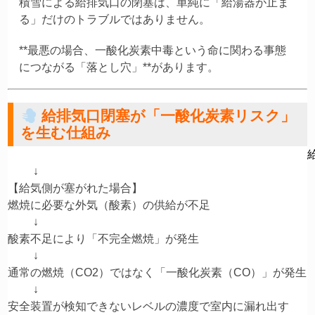
積雪による給排気口の閉塞は、単純に「給湯器が止ま
る」だけのトラブルではありません。
**最悪の場合、一酸化炭素中毒という命に関わる事態
につながる「落とし穴」**があります。
給排気口閉塞が「一酸化炭素リスク」
を生む仕組み
         ↓

【給気側が塞がれた場合】

燃焼に必要な外気（酸素）の供給が不足

         ↓

酸素不足により「不完全燃焼」が発生

         ↓

通常の燃焼（CO2）ではなく「一酸化炭素（CO）」が発生

         ↓

安全装置が検知できないレベルの濃度で室内に漏れ出す
