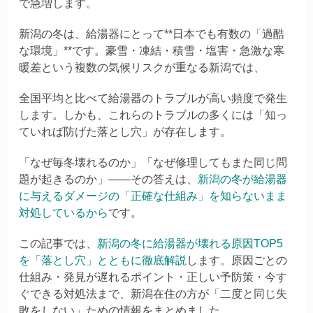
で急増します。
新潟の冬は、給湯器にとって**日本でも有数の「過酷
な環境」**です。豪雪・凍結・積雪・塩害・急激な寒
暖差という複数の気候リスクが重なる新潟では、
全国平均と比べて給湯器のトラブルが高い頻度で発生
します。しかも、これらのトラブルの多くには「知っ
ていれば防げた落とし穴」が存在します。
「なぜ毎冬壊れるのか」「なぜ修理してもまた同じ問
題が起きるのか」——その答えは、
新潟の冬が給湯器
に与えるダメージの「正確な仕組み」を知らないまま
対処しているから
です。
この記事では、
新潟の冬に給湯器が壊れる原因TOP5
を「落とし穴」とともに徹底解説
します。原因ごとの
仕組み・発見が遅れるポイント・正しい予防策・今す
ぐできる対処法まで、新潟在住の方が「二度と同じ失
敗をしない」ための情報をまとめました。