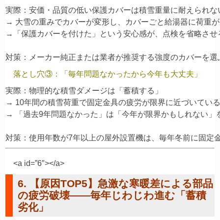
実際：安価・品質の低い保護カバーは積雪重量に耐えられない
→ 大雪の重みでカバーが変形し、カバーごと給湯器に荷重が
→「保護カバーを付けた」という安心感が、点検を省略させる
落とし穴③：「毎年問題なかったから今年も大丈夫」
実際：物理的な積雪ダメージは「蓄積する」

→ 10年間の積雪荷重で固定金具の疲労が限界に近づいている
→ 「過去9年問題なかった」は「今年が限界かもしれない」
<a id=”6″></a>
6. 【原因TOP5】急激な寒暖差による部品
の疲労破壊——毎年じわじわ進む「蓄積
劣化」