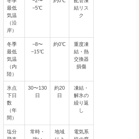
冬季
−2〜
約0℃
配管凍
最低
−5℃
結リス
気温
ク
（沿
岸）
冬季
−8〜
約0℃
重度凍
最低
−15℃
結・熱
気温
交換器
（内
損傷
陸）
氷点
30〜130
約20
凍結・
下日
日
日
解氷の
数
繰り返
（年
し
間）
塩分
常時・
地域
電気系