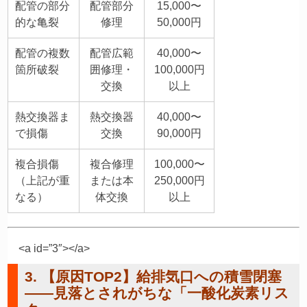
配管の部分
配管部分
15,000〜
的な亀裂
修理
50,000円
配管の複数
配管広範
40,000〜
箇所破裂
囲修理・
100,000円
交換
以上
熱交換器ま
熱交換器
40,000〜
で損傷
交換
90,000円
複合損傷
複合修理
100,000〜
（上記が重
または本
250,000円
なる）
体交換
以上
<a id=”3″></a>
3. 【原因TOP2】給排気口への積雪閉塞
——見落とされがちな「一酸化炭素リス