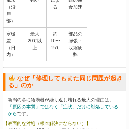
飛来
強い
によ
統の腐
（沿
る
食加速
岸
部）
寒暖
最大
約
部品の
差
20℃以
10〜
膨張・
（日
上
15℃
収縮疲
内）
弊
なぜ「修理してもまた同じ問題が起き
る」のか
新潟の冬に給湯器が繰り返し壊れる最大の理由は、
「原因の本質」ではなく「症状」だけに対処している
から
です。
【表面的な対処（根本解決にならない）】