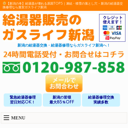
【新潟の冬】給湯器が壊れる原因TOP5｜凍結・積雪の落とし穴 - 新潟の給湯器交
換修理なら激安ガスライフ新潟
新潟の給湯器交換・給湯器修理ならガスライフ新潟へ！
緊急給湯器修理
新潟の皆様
給湯器修理交換
翌日対応OK！
最大85％OFF
実績多数
MENU