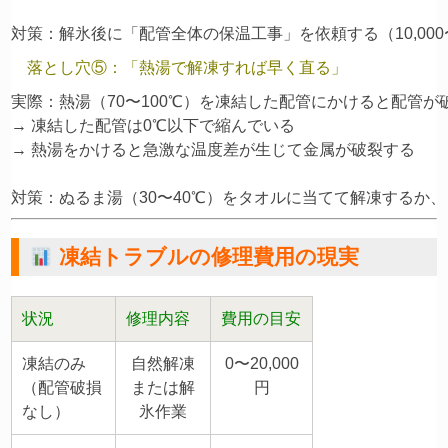
落とし穴⑤：「熱湯で解凍すれば早く直る」
実際：熱湯（70〜100℃）を凍結した配管にかけると配管が破
→ 凍結した配管は0℃以下で縮んでいる

→ 熱湯をかけると急激な温度差が生じて金属が破裂する

凍結トラブルの修理費用の現実
状況
修理内容
費用の目安
凍結のみ
自然解凍
0〜20,000
（配管破損
または解
円
なし）
氷作業