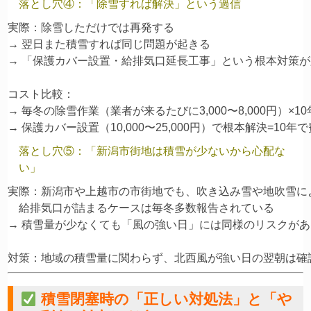
落とし穴④：「除雪すれば解決」という過信
実際：除雪しただけでは再発する

→ 翌日また積雪すれば同じ問題が起きる

→ 「保護カバー設置・給排気口延長工事」という根本対策が
コスト比較：

→ 毎冬の除雪作業（業者が来るたびに3,000〜8,000円）×10年=30
落とし穴⑤：「新潟市街地は積雪が少ないから心配な
い」
実際：新潟市や上越市の市街地でも、吹き込み雪や地吹雪によ
    給排気口が詰まるケースは毎冬多数報告されている

→ 積雪量が少なくても「風の強い日」には同様のリスクがあ
積雪閉塞時の「正しい対処法」と「や