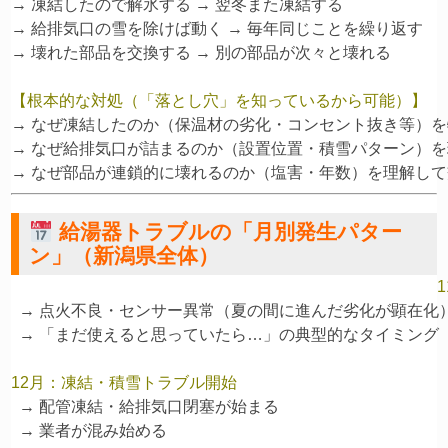
→ 凍結したので解氷する → 翌冬また凍結する

→ 給排気口の雪を除けば動く → 毎年同じことを繰り返す

【根本的な対処（「落とし穴」を知っているから可能）】
→ なぜ凍結したのか（保温材の劣化・コンセント抜き等）を
→ なぜ給排気口が詰まるのか（設置位置・積雪パターン）を
給湯器トラブルの「月別発生パター
ン」（新潟県全体）
  → 点火不良・センサー異常（夏の間に進んだ劣化が顕在化）
  → 「まだ使えると思っていたら…」の典型的なタイミング

12月：凍結・積雪トラブル開始
  → 配管凍結・給排気口閉塞が始まる
