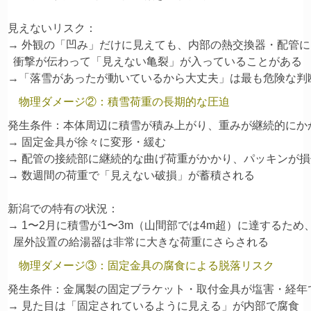
見えないリスク：

→ 外観の「凹み」だけに見えても、内部の熱交換器・配管に

  衝撃が伝わって「見えない亀裂」が入っていることがある

物理ダメージ②：積雪荷重の長期的な圧迫
発生条件：本体周辺に積雪が積み上がり、重みが継続的にかか
→ 固定金具が徐々に変形・緩む

→ 配管の接続部に継続的な曲げ荷重がかかり、パッキンが損
→ 数週間の荷重で「見えない破損」が蓄積される

新潟での特有の状況：

→ 1〜2月に積雪が1〜3m（山間部では4m超）に達するため、
物理ダメージ③：固定金具の腐食による脱落リスク
発生条件：金属製の固定ブラケット・取付金具が塩害・経年で
→ 見た目は「固定されているように見える」が内部で腐食
