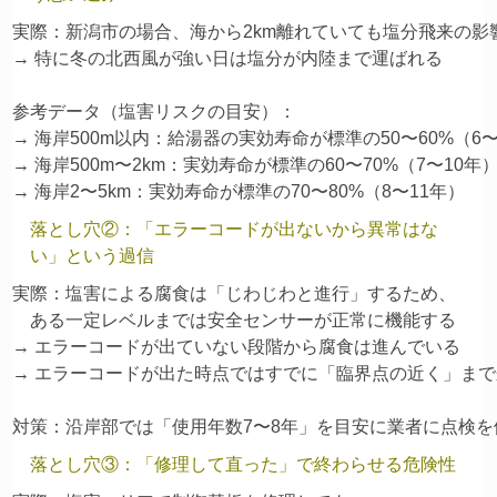
実際：新潟市の場合、海から2km離れていても塩分飛来の影響
→ 特に冬の北西風が強い日は塩分が内陸まで運ばれる

参考データ（塩害リスクの目安）：

→ 海岸500m以内：給湯器の実効寿命が標準の50〜60%（6〜
→ 海岸500m〜2km：実効寿命が標準の60〜70%（7〜10年）
落とし穴②：「エラーコードが出ないから異常はな
い」という過信
実際：塩害による腐食は「じわじわと進行」するため、

    ある一定レベルまでは安全センサーが正常に機能する

→ エラーコードが出ていない段階から腐食は進んでいる

→ エラーコードが出た時点ではすでに「臨界点の近く」まで
落とし穴③：「修理して直った」で終わらせる危険性