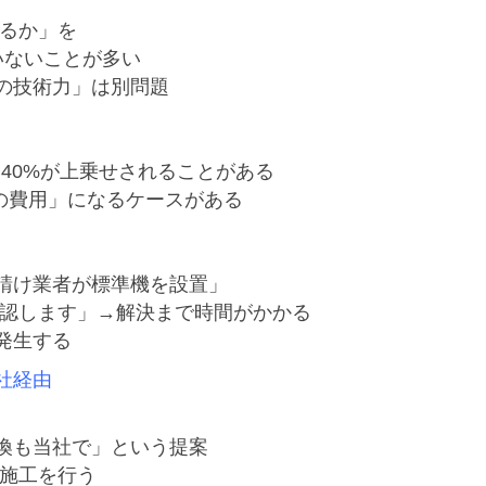


るか」を

ないことが多い

技術力」は別問題

40%が上乗せされることがある

倍の費用」になるケースがある

請け業者が標準機を設置」

認します」→解決まで時間がかかる

社経由
換も当社で」という提案

施工を行う
