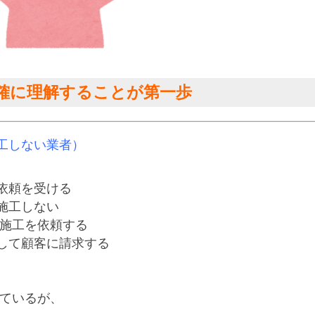
確に理解することが第一歩
工しない業者）
頼を受ける

工しない

施工を依頼する

て顧客に請求する

ているが、
