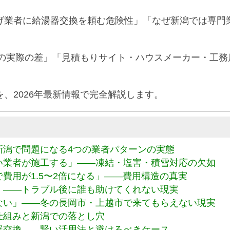
投げ業者に給湯器交換を頼む危険性」「なぜ新潟では専門
の実際の差」「見積もりサイト・ハウスメーカー・工務
を、2026年最新情報で完全解説します。
新潟で問題になる4つの業者パターンの実態
い業者が施工する」——凍結・塩害・積雪対応の欠如
費用が1.5〜2倍になる」——費用構造の真実
」——トラブル後に誰も助けてくれない現実
ない」——冬の長岡市・上越市で来てもらえない現実
仕組みと新潟での落とし穴
器交換——賢い活用法と避けるべきケース