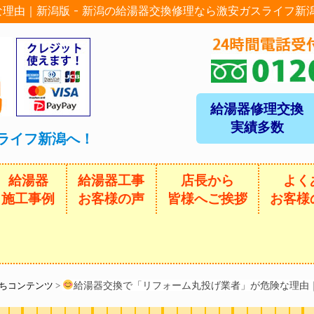
理由｜新潟版 - 新潟の給湯器交換修理なら激安ガスライフ新
給湯器修理交換
実績多数
ライフ新潟へ！
給湯器
給湯器工事
店長から
よく
施工事例
お客様の声
皆様へご挨拶
お客様
給湯器交換で「リフォーム丸投げ業者」が危険な理由
ちコンテンツ
>