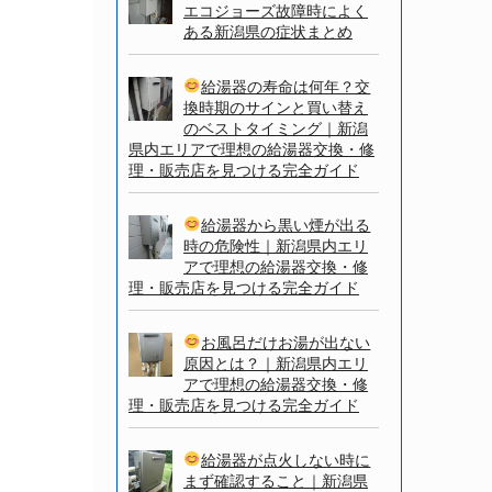
エコジョーズ故障時によく
ある新潟県の症状まとめ
給湯器の寿命は何年？交
換時期のサインと買い替え
のベストタイミング｜新潟
県内エリアで理想の給湯器交換・修
理・販売店を見つける完全ガイド
給湯器から黒い煙が出る
時の危険性｜新潟県内エリ
アで理想の給湯器交換・修
理・販売店を見つける完全ガイド
お風呂だけお湯が出ない
原因とは？｜新潟県内エリ
アで理想の給湯器交換・修
理・販売店を見つける完全ガイド
給湯器が点火しない時に
まず確認すること｜新潟県