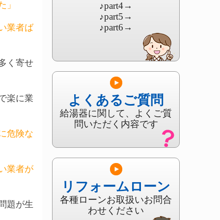
た」
♪part4
→
♪part5
→
♪part6
→
い業者ば
多く寄せ
よくあるご質問
で楽に業
給湯器に関して、よくご質
問いただく内容です
に危険な
い業者が
リフォームローン
各種ローンお取扱いお問合
問題が生
わせください