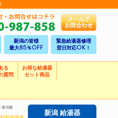
潟
新潟の皆様
緊急給湯器修理
最大85％OFF
翌日対応OK！
ある
お得な給湯器
の質問
セット商品
｜新潟版
新潟 給湯器