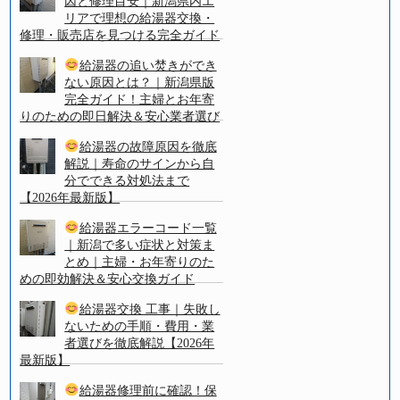
因と修理目安｜新潟県内エ
リアで理想の給湯器交換・
修理・販売店を見つける完全ガイド
給湯器の追い焚きができ
ない原因とは？｜新潟県版
完全ガイド！主婦とお年寄
りのための即日解決＆安心業者選び
給湯器の故障原因を徹底
解説｜寿命のサインから自
分でできる対処法まで
【2026年最新版】
給湯器エラーコード一覧
｜新潟で多い症状と対策ま
とめ｜主婦・お年寄りのた
めの即効解決＆安心交換ガイド
給湯器交換 工事｜失敗し
ないための手順・費用・業
者選びを徹底解説【2026年
最新版】
給湯器修理前に確認！保