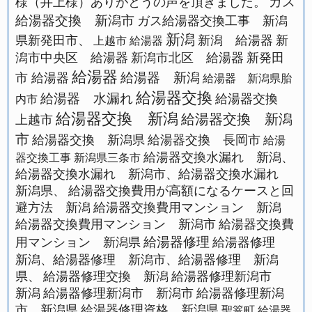
ガス
様（井上様）ありがとうの声を頂きました。
給湯器交換 新潟市
ガス給湯器交換工事 新潟
新潟
県新発田市、
新潟 給湯器
新
上越市 給湯器
潟市中央区 給湯器
新潟市北区 給湯器
新発田
給湯器
給湯器 新潟
市 給湯器
給湯器 新潟県胎
給湯器交換
給湯器 水漏れ
給湯器交換
内市
給湯器交換 新潟
給湯器交換 新潟
上越市
市
給湯器交換 新潟県
給湯器交換 長岡市
給湯
給湯器交換水漏れ 新潟、
器交換工事 新潟県三条市
給湯器交換水漏れ 新潟市、給湯器交換水漏れ
新潟県、
給湯器交換費用が高額になるケースと回
避方法 新潟
給湯器交換費用マンション 新潟
給湯器交換費用マンション 新潟市
給湯器交換費
給湯器修理
用マンション 新潟県
給湯器修理
新潟、給湯器修理 新潟市、給湯器修理 新潟
県、
給湯器修理交換 新潟
給湯器修理新潟市
新潟
給湯器修理新潟市 新潟市
給湯器修理新潟
市 新潟県
給湯器修理資格 新潟県
聖篭町 給湯器