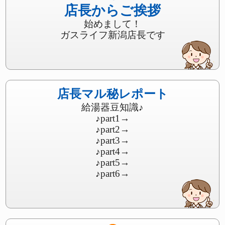
店長からご挨拶
始めまして！
ガスライフ新潟店長です
店長マル秘レポート
給湯器豆知識♪
♪part1
→
♪part2
→
♪part3
→
♪part4
→
♪part5
→
♪part6
→