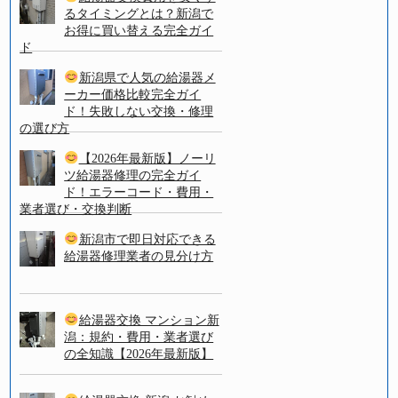
るタイミングとは？新潟で
お得に買い替える完全ガイ
ド
新潟県で人気の給湯器メ
ーカー価格比較完全ガイ
ド！失敗しない交換・修理
の選び方
【2026年最新版】ノーリ
ツ給湯器修理の完全ガイ
ド！エラーコード・費用・
業者選び・交換判断
新潟市で即日対応できる
給湯器修理業者の見分け方
給湯器交換 マンション新
潟：規約・費用・業者選び
の全知識【2026年最新版】