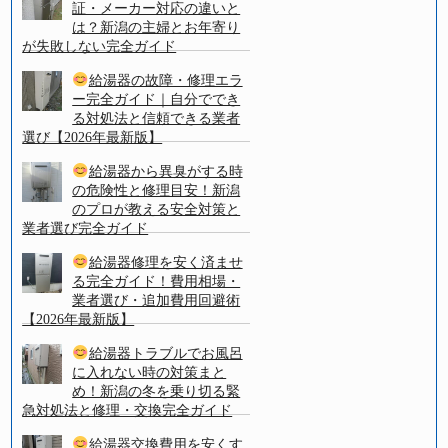
証・メーカー対応の違いと
は？新潟の主婦とお年寄り
が失敗しない完全ガイド
給湯器の故障・修理エラ
ー完全ガイド｜自分ででき
る対処法と信頼できる業者
選び【2026年最新版】
給湯器から異臭がする時
の危険性と修理目安！新潟
のプロが教える安全対策と
業者選び完全ガイド
給湯器修理を安く済ませ
る完全ガイド！費用相場・
業者選び・追加費用回避術
【2026年最新版】
給湯器トラブルでお風呂
に入れない時の対策まと
め！新潟の冬を乗り切る緊
急対処法と修理・交換完全ガイド
給湯器交換費用を安くす